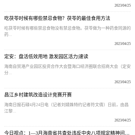
2023/04/25
吃茯苓时候有哪些禁忌食物？茯苓的最佳食用方法
吃茯苓时候有哪些禁忌食物没有禁忌食物。茯苓做为一种药食同源的
药...
2023/04/25
定安：盘活低效用地 激发园区活力|速读
海南自贸港产业园区投资合作大会暨海口经济圈联合招商大会（定安
分...
2023/04/25
昌江乡村建筑改造设计竞赛开赛
海南日报石碌4月24日电（记者刘婧姝特约记者符文倩）日前，由昌
江黎...
2023/04/25
今日视点：1—3月海南省共查处违反中央八项规定精神问题267起