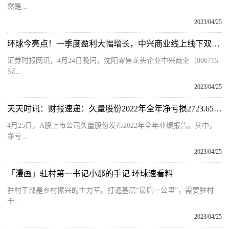
然是...
2023/04/25
环球今亮点！一季度盈利大幅增长，中兴商业线上线下双轮驱动带动业绩新增量
证券时报网讯，4月24日晚间，沈阳零售龙头企业中兴商业（000715
SZ...
2023/04/25
天天时讯：财报速递：久量股份2022年全年净亏损2723.65万元，总体财务状况不佳
4月25日，A股上市公司久量股份发布2022年全年业绩报告。其中，
净亏...
2023/04/25
「漫画」驻村第一书记小那的手记 环球速看料
驻村干部是乡村振兴的主力军。打通基层“最后一公里”，需要驻村
干...
2023/04/25