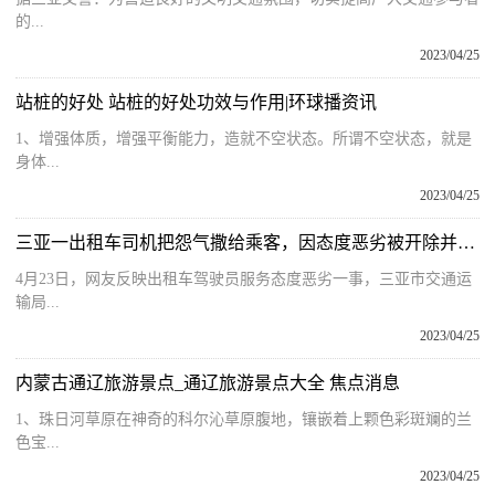
的...
2023/04/25
站桩的好处 站桩的好处功效与作用|环球播资讯
1、增强体质，增强平衡能力，造就不空状态。所谓不空状态，就是
身体...
2023/04/25
三亚一出租车司机把怨气撒给乘客，因态度恶劣被开除并列入行业黑名单 当前速读
4月23日，网友反映出租车驾驶员服务态度恶劣一事，三亚市交通运
输局...
2023/04/25
内蒙古通辽旅游景点_通辽旅游景点大全 焦点消息
1、珠日河草原在神奇的科尔沁草原腹地，镶嵌着上颗色彩斑斓的兰
色宝...
2023/04/25