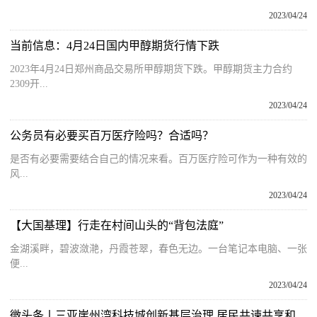
2023/04/24
当前信息：4月24日国内甲醇期货行情下跌
2023年4月24日郑州商品交易所甲醇期货下跌。甲醇期货主力合约
2309开...
2023/04/24
公务员有必要买百万医疗险吗？合适吗？
是否有必要需要结合自己的情况来看。百万医疗险可作为一种有效的
风...
2023/04/24
【大国基理】行走在村间山头的“背包法庭”
金湖溪畔，碧波潋滟，丹霞苍翠，春色无边。一台笔记本电脑、一张
便...
2023/04/24
微头条丨三亚崖州湾科技城创新基层治理 居民共谏共享和谐社区生活