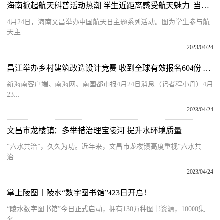
海南掀起航天科普活动热潮 学生近距离感受航天魅力_当前资讯
4月24日，海南文昌举办中国航天日主题系列活动。图为学生参与航
天主...
2023/04/24
昌江举办乡村建筑改造设计竞赛 收到全球有效报名604份|环球新视野
新海南客户端、南海网、南国都市报4月24日消息（记者程小丹）4月
23...
2023/04/24
文昌市龙楼镇：多举措治理宝陵河 提升水环境质量
“六水共治”，久久为功。近年来，文昌市龙楼镇高度重视“六水共
治...
2023/04/24
掌上陵图丨陵水“数字图书馆”423日开启！
“陵水数字图书馆”今日正式启动，拥有130万种图书资源，10000集
名...