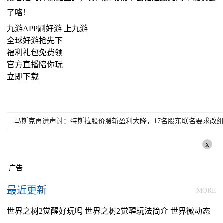
了咯！
九游APP刷好游 上九游
全球好游抢先下
福利礼包免费领
官方直播陪你玩
立即下载
马斯克再遭声讨：特斯拉股价腰斩盈利大降，17名股东联名要求改组
x
广告
最近更新
MORE
世界之树2觉醒好玩吗 世界之树2觉醒玩法简介 世界微动态