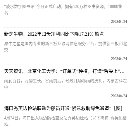
“陵水数字图书馆”今日正式启动，拥有130万种图书资源，10000集
名...
2023/04/24
新芝生物：2022年归母净利同比下降17.21% 热点
犀牛之星是国内专业的新三板互联网信息服务平台，提供新三板和北
交...
2023/04/24
天天资讯：北京化工大学：“订单式”种植，打造“舌尖上”的帮扶新模式
雨润百谷，万物生长。谷雨前后，经过几场春雨的洗礼，内蒙古科左
中...
2023/04/24
海口秀英边检站联动为船员开通“紧急救助绿色通道”［图］
4月24日，海口出入境边防检查总站秀英边检站（以下简称“秀英边检
站...