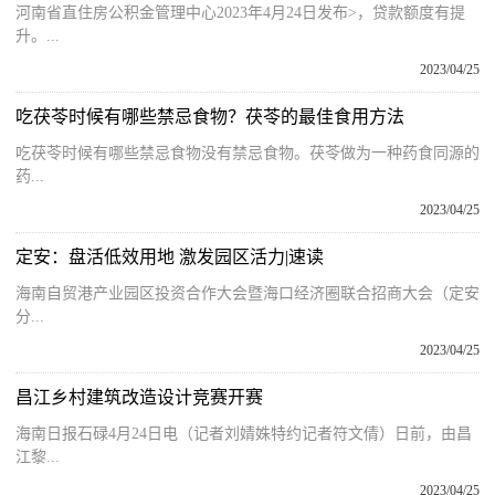
河南省直住房公积金管理中心2023年4月24日发布>，贷款额度有提
升。...
2023/04/25
吃茯苓时候有哪些禁忌食物？茯苓的最佳食用方法
吃茯苓时候有哪些禁忌食物没有禁忌食物。茯苓做为一种药食同源的
药...
2023/04/25
定安：盘活低效用地 激发园区活力|速读
海南自贸港产业园区投资合作大会暨海口经济圈联合招商大会（定安
分...
2023/04/25
昌江乡村建筑改造设计竞赛开赛
海南日报石碌4月24日电（记者刘婧姝特约记者符文倩）日前，由昌
江黎...
2023/04/25