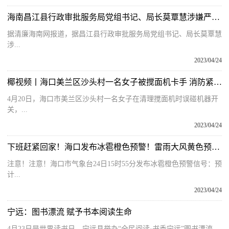
海南昌江县行政审批服务局党组书记、局长莫覃慧涉嫌严重违纪违法接受审查调查
据清廉海南网报道，据昌江县行政审批服务局党组书记、局长莫覃慧
涉...
2023/04/24
椰视频丨海口美兰区沙头村一名女子被搅面机卡手 消防紧急救援
4月20日，海口市美兰区沙头村一名女子在清理搅面机时误碰机器开
关，...
2023/04/24
下班赶紧回家！海口发布冰雹橙色预警！雷雨大风黄色预警！_环球快看
注意！注意！海口市气象台24日15时55分发布冰雹橙色预警信号：预
计...
2023/04/24
宁远：图书漂流 赋予书本阅读生命
4月23日是世界读书日，宁远县举办“全民阅读·书香宁远”图书漂流