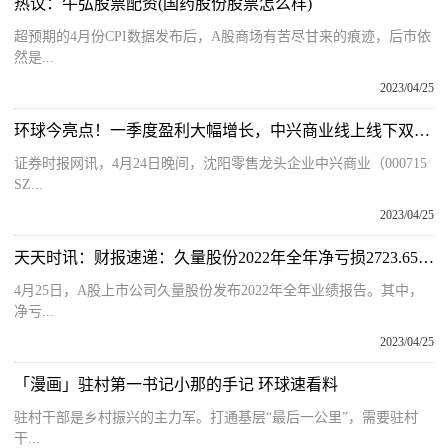
热议：牛弘股票配资(国药股份股票怎么样)
超预期的4月份CPI数据发布后，A股商场有苦尽甘来的痕迹，后市依
然是...
2023/04/25
环球今亮点！一季度盈利大幅增长，中兴商业线上线下双轮驱动带动业绩新增量
证券时报网讯，4月24日晚间，沈阳零售龙头企业中兴商业（000715
SZ...
2023/04/25
天天时讯：财报速递：久量股份2022年全年净亏损2723.65万元，总体财务状况不佳
4月25日，A股上市公司久量股份发布2022年全年业绩报告。其中，
净亏...
2023/04/25
「漫画」驻村第一书记小那的手记 环球速看料
驻村干部是乡村振兴的主力军。打通基层“最后一公里”，需要驻村
干...