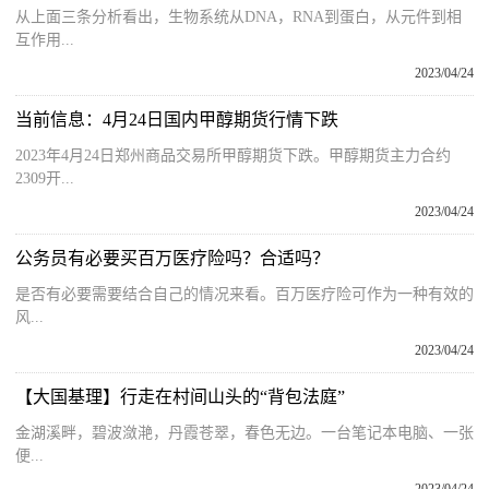
从上面三条分析看出，生物系统从DNA，RNA到蛋白，从元件到相
互作用...
2023/04/24
当前信息：4月24日国内甲醇期货行情下跌
2023年4月24日郑州商品交易所甲醇期货下跌。甲醇期货主力合约
2309开...
2023/04/24
公务员有必要买百万医疗险吗？合适吗？
是否有必要需要结合自己的情况来看。百万医疗险可作为一种有效的
风...
2023/04/24
【大国基理】行走在村间山头的“背包法庭”
金湖溪畔，碧波潋滟，丹霞苍翠，春色无边。一台笔记本电脑、一张
便...