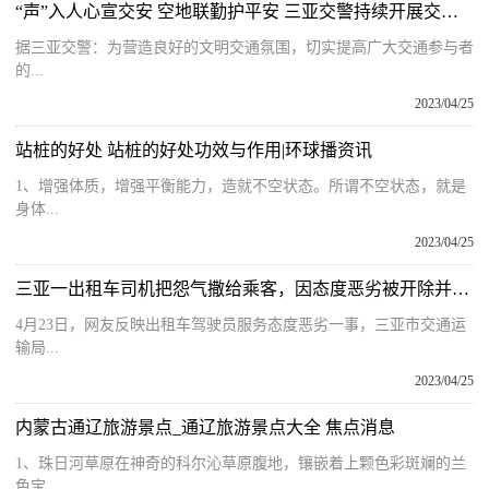
“声”入人心宣交安 空地联勤护平安 三亚交警持续开展交通安全精准宣传｜春季守护行动_环球新视野
据三亚交警：为营造良好的文明交通氛围，切实提高广大交通参与者
的...
2023/04/25
站桩的好处 站桩的好处功效与作用|环球播资讯
1、增强体质，增强平衡能力，造就不空状态。所谓不空状态，就是
身体...
2023/04/25
三亚一出租车司机把怨气撒给乘客，因态度恶劣被开除并列入行业黑名单 当前速读
4月23日，网友反映出租车驾驶员服务态度恶劣一事，三亚市交通运
输局...
2023/04/25
内蒙古通辽旅游景点_通辽旅游景点大全 焦点消息
1、珠日河草原在神奇的科尔沁草原腹地，镶嵌着上颗色彩斑斓的兰
色宝...