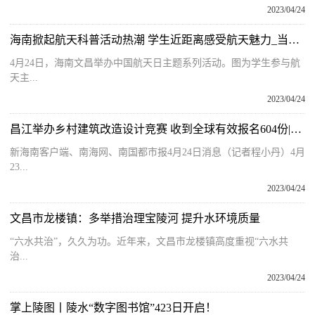
2023/04/24
海南掀起航天科普活动热潮 学生近距离感受航天魅力_当前资讯
4月24日，海南文昌举办中国航天日主题系列活动。图为学生参与航
天主...
2023/04/24
昌江举办乡村建筑改造设计竞赛 收到全球有效报名604份|环球新视野
新海南客户端、南海网、南国都市报4月24日消息（记者程小丹）4月
23...
2023/04/24
文昌市龙楼镇：多举措治理宝陵河 提升水环境质量
“六水共治”，久久为功。近年来，文昌市龙楼镇高度重视“六水共
治...
2023/04/24
掌上陵图丨陵水“数字图书馆”423日开启！