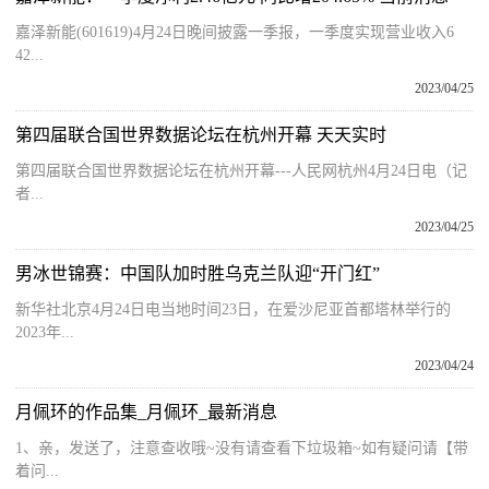
嘉泽新能(601619)4月24日晚间披露一季报，一季度实现营业收入6
42...
2023/04/25
第四届联合国世界数据论坛在杭州开幕 天天实时
第四届联合国世界数据论坛在杭州开幕---人民网杭州4月24日电（记
者...
2023/04/25
男冰世锦赛：中国队加时胜乌克兰队迎“开门红”
新华社北京4月24日电当地时间23日，在爱沙尼亚首都塔林举行的
2023年...
2023/04/24
月佩环的作品集_月佩环_最新消息
1、亲，发送了，注意查收哦~没有请查看下垃圾箱~如有疑问请【带
着问...