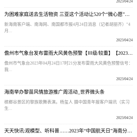
2023/04/24
为困难家庭送去生活物资 三亚这个活动让520个“微心愿”成真
新海南客户端、南海网、南国都市报4月24日消息（记者胡丽齐）“4
月...
2023/04/24
儋州市气象台发布雷雨大风黄色预警【Ⅲ级/较重】【2023-04-24】
儋州市气象台2023年04月24日17时21分发布雷雨大风黄色预警信号：
我...
2023/04/24
海南举办黎苗风情旅游推广周活动_世界微头条
槟榔谷景区的黎族歌舞表演。杨玺人 摄中国青年报客户端讯（实习
生...
2023/04/24
天天快讯:观模型、听科普……2023年“中国航天日”海南分会场系列活动精彩纷呈