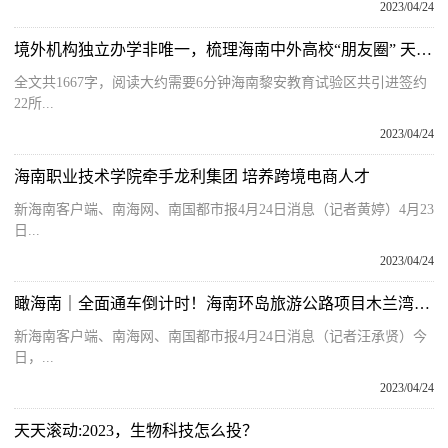
2023/04/24
境外机构独立办学非唯一，梳理海南中外高校“朋友圈” 天天快资讯
全文共1667字，阅读大约需要6分钟海南黎安教育试验区共引进签约
22所...
2023/04/24
海南职业技术学院牵手龙利集团 培养跨境电商人才
新海南客户端、南海网、南国都市报4月24日消息（记者黄婷）4月23
日...
2023/04/24
瞰海南｜全面通车倒计时！海南环岛旅游公路项目木兰湾段沥青上面层铺设完成-每日快看
新海南客户端、南海网、南国都市报4月24日消息（记者汪承贤）今
日，...
2023/04/24
天天滚动:2023，生物科技怎么投？