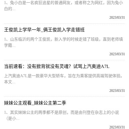
1、兔小白是一名疯狂追星的普通网友，或者称之为网红，因为兔小
白的...
2023/03/31
王俊凯上学早一年_俩王俊凯入学走错班
1、山东临沂的两个王俊凯，新入学的时候走错了班级，直到老师填
学籍...
2023/03/31
当前速看：没有掀背就没有灵魂？试驾上汽奥迪A7L
上汽奥迪A7L是一款豪华大型轿车，旨在为乘客提供高端驾驶体验。
本文...
2023/03/31
妹妹公主观看_妹妹公主第二季
1、其实妹妹公主的两季都不是原创，而是由刊登在杂志上的小说
（是小...
2023/03/31