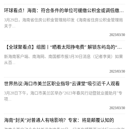
环球看点！海南：符合条件的单位可缓缴公积金或调低缴存比例
3月29日，海南省住房公积金管理局印发《海南省住房公积金管理局
关于...
2023/03/30
【全球聚看点】组图丨“晒着太阳挣电费” 解锁东屿岛的“零碳”密码
新海南客户端、南海网、南国都市报3月30日消息（记者李昊）如果
从百...
2023/03/30
世界热议:海口市美兰区职业指导“云课堂”吸引近千人观看
3月28日下午，海口市美兰区举办“2023年春风行动暨就业援助月”专
项...
2023/03/30
海南“封关”对普通人有啥影响？专家：将是颠覆认知的