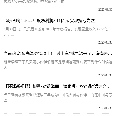
售33 50万元起2023款坦克500正式上市
2023/03/30
飞乐音响：2022年度净利润3.11亿元 实现扭亏为盈
3月30日电，飞乐音响发布2022年年度报告，实现营业收入33 34亿
元，...
2023/03/30
当前热议!最高温37℃以上！“过山车”式气温来了，海南未来几天天气
断断续续下了几天雨小伙伴们是不是想问这雨到底要下到什么时候这
天...
2023/03/30
【环球新视野】博鳌•对话海南｜海南哪些农产品“远走高飞”东盟？劳拉带你了解
点击查看视频东盟已连续三年成为中国最大贸易伙伴，而在中国与东
盟...
2023/03/30