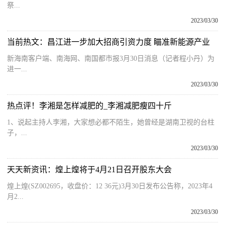
祭...
2023/03/30
当前热文：昌江进一步加大招商引资力度 瞄准新能源产业
新海南客户端、南海网、南国都市报3月30日消息（记者程小丹）为
进一...
2023/03/30
热点评！李湘是怎样减肥的_李湘减肥瘦四十斤
1、说起主持人李湘，大家想必都不陌生，她曾经是湖南卫视的台柱
子，...
2023/03/30
天天新资讯：煌上煌将于4月21日召开股东大会
煌上煌(SZ002695，收盘价：12 36元)3月30日发布公告称，2023年4
月2...
2023/03/30