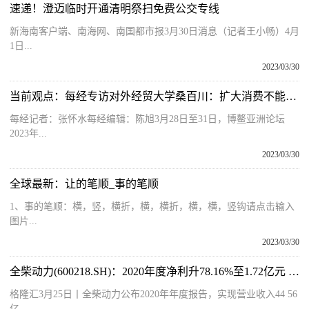
速递！澄迈临时开通清明祭扫免费公交专线
新海南客户端、南海网、南国都市报3月30日消息（记者王小畅）4月
1日...
2023/03/30
当前观点：每经专访对外经贸大学桑百川：扩大消费不能依靠简单的短期刺激，而是要促进企业扩张以增加就业机会
每经记者：张怀水每经编辑：陈旭3月28日至31日，博鳌亚洲论坛
2023年...
2023/03/30
全球最新：让的笔顺_事的笔顺
1、事的笔顺：横，竖，横折，横，横折，横，横，竖钩请点击输入
图片...
2023/03/30
全柴动力(600218.SH)：2020年度净利升78.16%至1.72亿元 拟10派1元
格隆汇3月25日丨全柴动力公布2020年年度报告，实现营业收入44 56
亿...