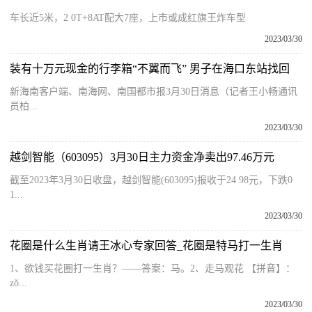
车长近5米，2 0T+8AT配大7座，上市或成红旗王炸车型
2023/03/30
装有十万元现金的行李箱“不翼而飞” 男子在海口东站找回
新海南客户端、南海网、南国都市报3月30日消息（记者王小畅通讯
员柏...
2023/03/30
越剑智能（603095）3月30日主力资金净卖出97.46万元
截至2023年3月30日收盘，越剑智能(603095)报收于24 98元，下跌0
1...
2023/03/30
花圈是什么生肖请王冰心专家回答_花圈是特马打一生肖
1、欲钱买花圈打一生肖？——答案：马。2、走马观花 【拼音】：
zǒ...
2023/03/30