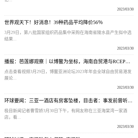
2023/03/30
世界观天下！好消息！39种药品平均降价56％
3月29日，第八批国家组织药品集中采购在海南省陵水县产生拟中选
结果...
2023/03/30
播报：芭莲娜观察｜以博鳌为坐标，海南自贸港与RCEP开启深合作
点击查看视频3月29日，博鳌亚洲论坛2023年年会全球自由贸易港发
展论...
2023/03/30
环球要闻：三亚一酒店有房客坠楼，目击者：事发前曾听到嬉笑打闹声
极目新闻记者曹雪娇3月30日下午，有网友称在三亚海棠湾一家酒
店，看...
2023/03/30