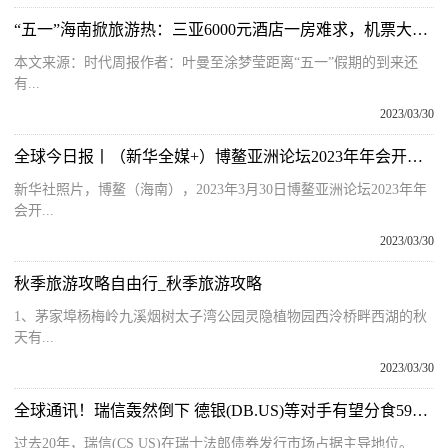
“五一”海南掀旅游热：三亚6000元酒店一房难求，机票大涨游客直呼比国外还贵
本文来源：时代周报作者：叶曼至涂梦莹距离“五一”假期的到来还
有...
2023/03/30
全球今日报丨（新华全媒+）博鳌亚洲论坛2023年年会开幕式举行
新华社照片，博鳌（海南），2023年3月30日博鳌亚洲论坛2023年年
会开...
2023/03/30
秋季旅游攻略自由行_秋季旅游攻略
1、茅家埠杨梅岭九溪烟树太子湾公园灵隐植物园西泠桥畔西湖的秋
天有...
2023/03/30
全球通讯！瑞信轰然倒下 德银(DB.US)等对手有望分食590亿美元瑞士债券发行市场
过去20年，瑞信(CS US)在瑞士法郎债券发行市场占据主导地位。