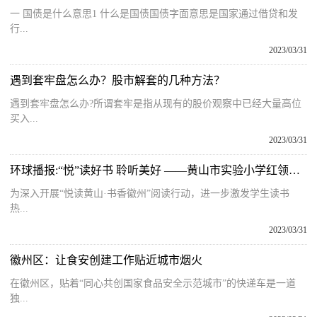
一 国债是什么意思1 什么是国债国债字面意思是国家通过借贷和发
行...
2023/03/31
遇到套牢盘怎么办？股市解套的几种方法？
遇到套牢盘怎么办?所谓套牢是指从现有的股价观察中已经大量高位
买入...
2023/03/31
环球播报:“悦”读好书 聆听美好 ——黄山市实验小学红领巾广播站邀你一起来“悦”读啦！
为深入开展“悦读黄山·书香徽州”阅读行动，进一步激发学生读书
热...
2023/03/31
徽州区：让食安创建工作贴近城市烟火
在徽州区，贴着“同心共创国家食品安全示范城市”的快递车是一道
独...