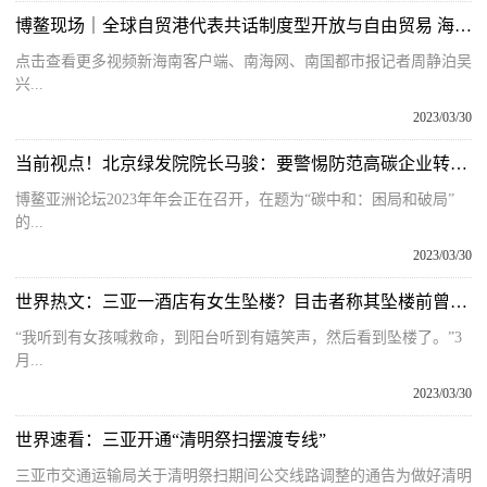
博鳌现场｜全球自贸港代表共话制度型开放与自由贸易 海南自贸港“国际朋友圈”越扩越大
点击查看更多视频新海南客户端、南海网、南国都市报记者周静泊吴
兴...
2023/03/30
当前视点！北京绿发院院长马骏：要警惕防范高碳企业转型中的失业风险
博鳌亚洲论坛2023年年会正在召开，在题为“碳中和：困局和破局”
的...
2023/03/30
世界热文：三亚一酒店有女生坠楼？目击者称其坠楼前曾呼喊救命，警方介入
“我听到有女孩喊救命，到阳台听到有嬉笑声，然后看到坠楼了。”3
月...
2023/03/30
世界速看：三亚开通“清明祭扫摆渡专线”
三亚市交通运输局关于清明祭扫期间公交线路调整的通告为做好清明