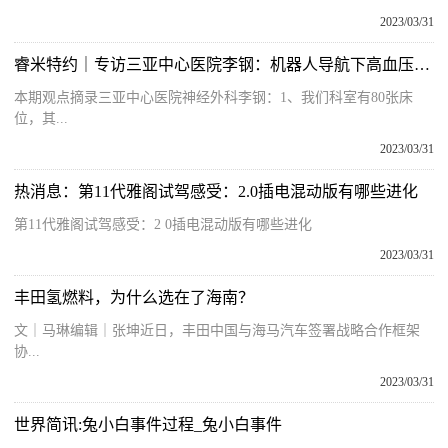
2023/03/31
睿米特约｜专访三亚中心医院李钢：机器人导航下高血压脑出血内镜手术的开展经验
本期观点摘录三亚中心医院神经外科李钢：1、我们科室有80张床
位，其...
2023/03/31
热消息：第11代雅阁试驾感受：2.0插电混动版有哪些进化
第11代雅阁试驾感受：2 0插电混动版有哪些进化
2023/03/31
丰田氢燃料，为什么选在了海南？
文｜马琳‍编辑｜张坤近日，丰田中国与海马汽车签署战略合作框架
协...
2023/03/31
世界简讯:兔小白事件过程_兔小白事件