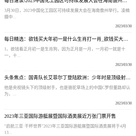
每日速读!2023中国化工园区可持续发展大会在海南儋州举行
3月30日，2023中国化工园区可持续发展大会在海南儋州举行。凌楠
摄中...
2023/03/30
每日精选：欲钱买大年初一是什么生肖打一肖_欲钱买大年初一是什么生肖
1、欲钱看正月初一是生肖狗，因为正月是一月，一月初一就是十
一，十...
2023/03/30
头条焦点：国青队长艾菲尔丁登陆欧洲：少年时是顶级射手，尽快定位很关键
他是央视镜头下的顶级射手，也是骆驼草场上的中国C罗但董路却认
为，...
2023/03/30
2023年三亚国际游艇展暨国际酒类展近万张门票开售
“启航三亚·干杯世界”2023年三亚国际游艇展暨国际酒类展将于4月
13...