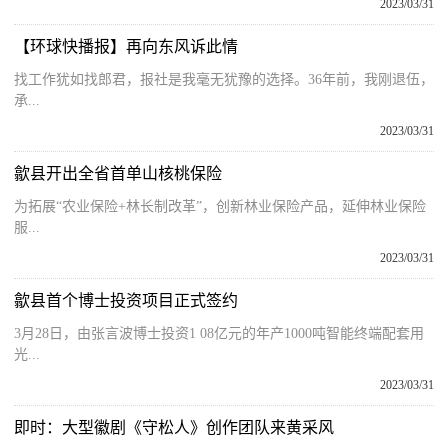
2023/03/31
【环球快播报】再向东风诉此情
找工作犹如找郎君，报社是我毫无犹豫的选择。36年前，我刚退伍，
承...
2023/03/31
歙县开出全省首单山核桃保险
为拓展“农业保险+林长制改革”，创新林业保险产品，延伸林业保险
服...
2023/03/31
歙县首个博士投资项目正式签约
3月28日，由张言波博士投资1 08亿元的年产1000吨智能终端配套用
光...
2023/03/31
即时：大型徽剧《守松人》创作团队来黄采风