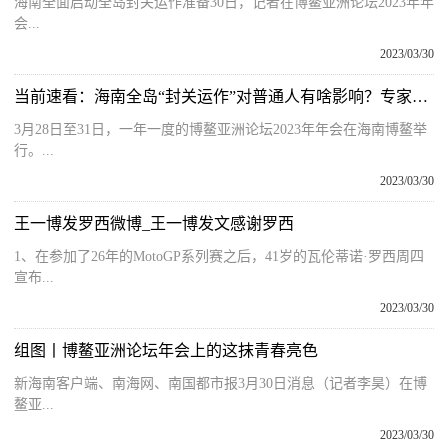
海南全面启动全岛封关运作准备30日，记者在博鳌亚洲论坛2023年年
会...
2023/03/30
当前速看：海南全岛“封关运作”对普通人有啥影响？专家：海南居民将真正开启自贸港模式
3月28日至31日，一年一度的博鳌亚洲论坛2023年年会在海南博鳌举
行。...
2023/03/30
王一博发罗西微博_王一博发文感谢罗西
1、在参加了26年的MotoGP系列赛之后，41岁的瓦伦蒂诺·罗西周四
宣布...
2023/03/30
组图丨博鳌亚洲论坛年会上的这抹青春亮色
新海南客户端、南海网、南国都市报3月30日消息（记者李昊）在博
鳌亚...
2023/03/30