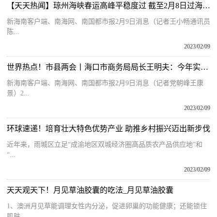
【天天热闻】琼州海峡春运高峰平稳度过 截至2月8日过海旅客逾353万人次
新海南客户端、南海网、南国都市报2月9日消息（记者王小畅通讯员
陈...
2023/02/09
世界热点！市县两会丨海口市商务局局长王明夫：今年实现全市每个社区“菜篮子”网点不少于6个
新海南客户端、南海网、南国都市报2月9日消息（记者党朝峰王康
景）2...
2023/02/09
环球速递！培育壮大特色优势产业 助推乡村振兴迈出新步伐
近年来，雨城区立足“成渝地区双城经济圈高品质农产品供应地”和
“...
2023/02/09
天天观天下！月见草油胶囊的吃法_月见草油胶囊
1、澳洲月见草能调理女性内分泌，促进卵巢的功能健康；还能锁住
肌肤...