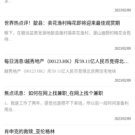
求...
2023/02/09
世界热点评！歙县：卖花渔村梅花即将迎来最佳观赏期
眼下，在徽派盆景发源地歙县雄村镇卖花渔村，漫山遍野的梅花含苞
待...
2023/02/09
每日消息!越秀地产（00123.HK）斥59.11亿人民币竞得北京两住宅地块
越秀地产（00123 HK）斥59 11亿人民币竞得北京两住宅地块
2023/02/09
焦点讯息：如何在网上找兼职_在网上找个兼职
1、我是工作了两年，感觉也是攒不下来钱，所以前一段时间准备利
用业...
2023/02/09
肖申克的救赎_亚伦格林