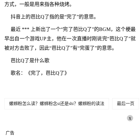
方式，一般是用来指各种烧烤。
抖音上的芭比Q了指的是“完了”的意思。
最近 *** 上新出了一个“完了芭比Q了”的BGM，这个梗最
早出自一个游戏UP主，他在一次直播时刚说完“芭比Q了”就
被对方击败了，因此“芭比Q了”有“完蛋了”的意思。
芭比Q了是什么歌
歌名：《完了，芭比Q了》
螺蛳粉怎么读？螺蛳粉念si还是shi？螺蛳粉的读法
最后一页
x
广告