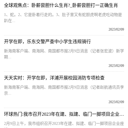
全球观焦点：卧薪尝胆什么生肖?_卧薪尝胆打一正确生肖
1、蛇。2、它是卧着行走的。3、肚子里又有蛇胆虎啊老虎吃动物是
趴在...
2023/02/09
开学在即，乐东交警严查中小学生违规骑行
新海南客户端、南海网、南国都市报2月9日消息（记者张宏波）新学
期...
2023/02/09
天天实时：开学在即，洋浦开展校园消防专项检查
新海南客户端、南海网、南国都市报2月9日消息（记者赵航通讯员李
京...
2023/02/09
环球热门:我市召开2023年在建、拟建、临门一脚项目企业座谈会 田志强：坚定信心 政企同心 汇聚共促高质量发展的强大合力
2月9日上午，我市组织召开2023年在建、拟建、临门一脚项目企业座