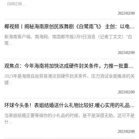
（600238...
2023/02/09
椰视频丨揭秘海南原创民族舞剧《白鹭南飞》 主创：以电影质感展现舞台张力
新海南客户端、南海网、南国都市报2月9日消息（记者丁文文）“白
鹭...
2023/02/09
观焦点：今年海南将加快达成硬件封关条件，力推一批重点项目取得实质性进展
2023年是海南自由贸易港达到硬件封关条件、压力测试全面推进的关
键...
2023/02/09
环球今头条！表姐结婚送什么礼物比较好,暖心实用的礼品推荐
当表姐结婚正要等候你的小礼品的时候，是不是深感无助。这可不是
什...
2023/02/09