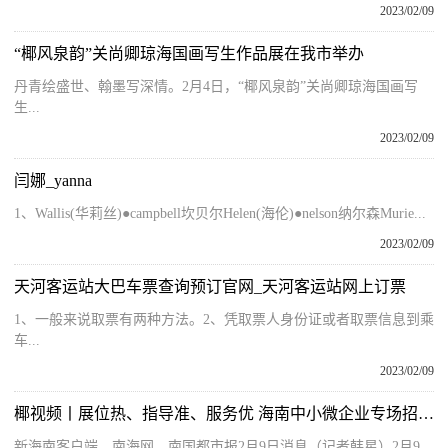
2023/02/09
“椰风泉韵”关尚卿琼海国画写生作品展在我市举办
丹青绘盛世、翰墨写深情。2月4日，“椰风泉韵”关尚卿琼海国画写
生...
2023/02/09
闫娜_yanna
1、Wallis(华莉丝)●campbell坎贝尔Helen(海伦)●nelson纳尔森Murie...
2023/02/09
天河客运站大巴车票查询预订官网_天河客运站网上订票
1、一般来说取票有两种方法。2、凭取票人身份证或者取票信息到乘
车...
2023/02/09
椰视频丨展位热、指导准、服务优 海南中小微企业专场招聘会成功举办
新海南客户端、南海网、南国都市报2月9日消息（记者韩星）2月9