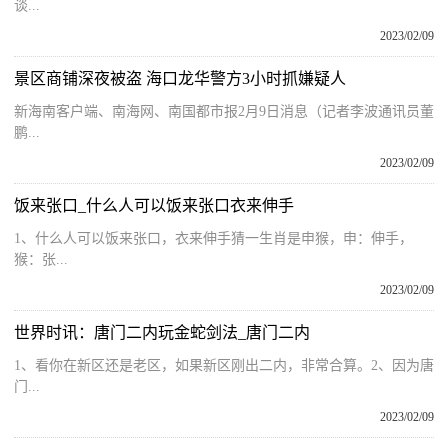
谈...
2023/02/09
景区商铺深夜被盗 海口龙华警方3小时抓嫌疑人
新海南客户端、南海网、南国都市报2月9日消息（记者李波通讯员董
鹏...
2023/02/09
饭来张口_什么人可以饭来张口衣来伸手
1、什么人可以饭来张口，衣来伸手猜一生肖是申猴，申：伸手，
猴：张...
2023/02/09
世界时讯：唐门二内玩金蛇剑法_唐门二内
1、看你在新区还是老区，如果新区刚出二内，非常合算。2、因为唐
门...
2023/02/09