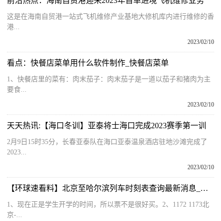
前沿热点：海南自贸港迎来2023年首单进境飞机维修业务
这是在海南自贸港一站式飞机维修产业基地大修机库内进行维修的香
港...
2023/02/10
看点：快餐店菜单用什么软件制作_快餐店菜单
1、快餐店里的菜有：肉末茄子：肉末茄子是一道以茄子和猪肉为主
要食...
2023/02/10
天天热讯:【海口冬训】亚泰将士海口完成2023赛季第一训
2月9日15时35分，长春亚泰队在海口亚泰温泉酒店驻地沙滩完成了
2023...
2023/02/10
【环球速看料】北京至哈尔滨列车时刻表查询最新消息_北京至哈尔滨列车时刻表
1、现在正是学生开学的时间，所以票不是很好买。2、1172 1173北
京-...