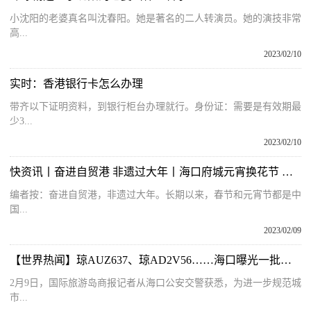
小沈阳的老婆真名叫沈春阳。她是著名的二人转演员。她的演技非常
高...
2023/02/10
实时：香港银行卡怎么办理
带齐以下证明资料，到银行柜台办理就行。身份证：需要是有效期最
少3...
2023/02/10
快资讯丨奋进自贸港 非遗过大年丨海口府城元宵换花节 热闹非凡的迎春盛会
编者按：奋进自贸港，非遗过大年。长期以来，春节和元宵节都是中
国...
2023/02/09
【世界热闻】琼AUZ637、琼AD2V56……海口曝光一批车辆！有你的车吗？
2月9日，国际旅游岛商报记者从海口公安交警获悉，为进一步规范城
市...