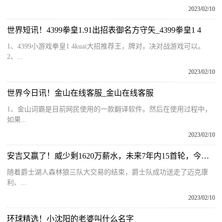
2023/02/10
世界短讯！4399拳皇1.91出招表御名方守矢_4399拳皇1 4
1、4399小游戏拳皇1 4kuai大招推荐王，牌对，决对战游戏可以。
2、...
2023/02/10
世界今日讯！金山在线客服_金山在线客服
1、金山词霸是目前网民使用的一款翻译软件。然后在使用过程中，
如果...
2023/02/10
安吉又赢了！威少剩1620万薪水，未来7年内15首轮，今夏6千万空间
随着爵士湖人森林狼三队大交易的结束，爵士队成功送走了迈克康
利、...
2023/02/10
环球精选！小沈阳的老婆叫什么名字