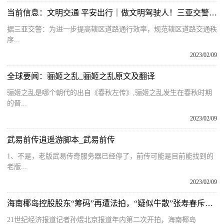
当前信息：文明交通 平安出行｜做文明驾驶人！三亚交警持续开展两轮电动车交通违法劝导整治行动
据三亚交警：为进一步提高辖区道路通行效率，规范辖区道路交通秩
序...
2023/02/09
全球要闻：骊姬之乱_骊姬之乱原文及翻译
骊姬之乱是哪个朝代的出自《春秋左传》,骊姬之乱发生在春秋时期
的晋...
2023/02/09
武易前传逍遥游脚本_武易前传
1、不是，老版武易传奇服务器已经停了，前传可能是目前能找到的
老版...
2023/02/09
海南椰岛控股股东“筹码”再遭法拍，“疑似牛散”张寿春斥资逾亿元竞得首批750万股
21世纪经济报道记者孙煜北京报道年内第二次开拍，海南椰岛