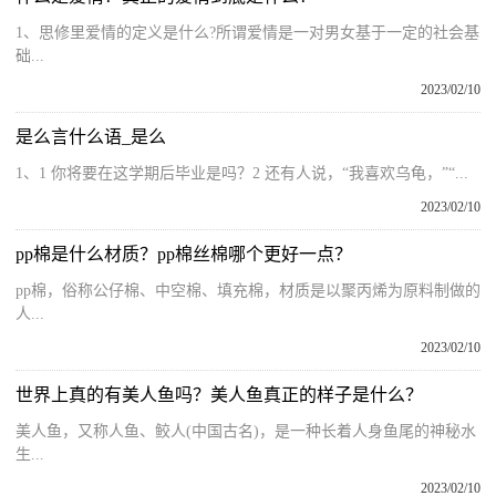
1、思修里爱情的定义是什么?所谓爱情是一对男女基于一定的社会基
础...
2023/02/10
是么言什么语_是么
1、1 你将要在这学期后毕业是吗？2 还有人说，“我喜欢乌龟，”“...
2023/02/10
pp棉是什么材质？pp棉丝棉哪个更好一点？
pp棉，俗称公仔棉、中空棉、填充棉，材质是以聚丙烯为原料制做的
人...
2023/02/10
世界上真的有美人鱼吗？美人鱼真正的样子是什么？
美人鱼，又称人鱼、鲛人(中国古名)，是一种长着人身鱼尾的神秘水
生...
2023/02/10