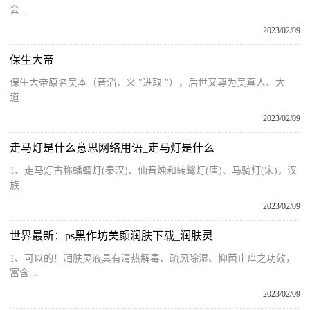
会...
2023/02/09
保生大帝
保生大帝原名吴本（音滔，义 "进取 "），后世又尊为吴真人、大
道...
2023/02/09
走马灯是什么意思网络用语_走马灯是什么
1、走马灯古称蟠螭灯(秦汉)、仙音烛和转鹭灯(唐)、马骑灯(宋)，汉
族...
2023/02/09
世界最新：ps黑作坊美颜润肤下载_润肤灵
1、可以的！润肤灵液具有清热解毒、疏风除湿、抑菌止痒之功效，
富含...
2023/02/09