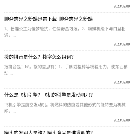
2023/02/09
聊斋志异之粉蝶迅雷下载_聊斋志异之粉蝶
1、粉蝶公主为怪梦缠扰，性情野蛮刁泼。2、粉蝶机缘下与曰旦相
遇，...
2023/02/09
拨的拼音是什么？拨字怎么组词？
拨拼音是：bō。拨的意思有：1、手脚或棍棒等横着用力，使东西移
动;...
2023/02/09
什么是飞机引擎？飞机的引擎是发动机吗？
飞机引擎是航空发动机。将燃料的热能或其他形式的能转变为机械
能，...
2023/02/09
罐头的发明人是谁？罐头食品是谁发明的？