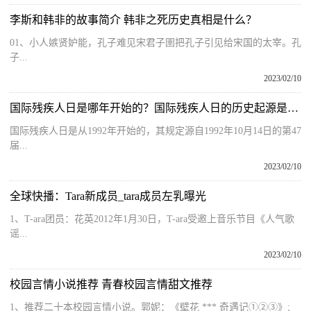
李斯和韩非的故事简介 韩非之死历史真相是什么？
01、小人嫉贤妒能，孔子难见宋君子圉把孔子引见给宋国的太宰。孔
子...
2023/02/10
国际残疾人日是哪年开始的？国际残疾人日的历史起源是什么？
国际残疾人日是从1992年开始的，其规定源自1992年10月14日的第47
届...
2023/02/10
全球快播：Tara新成员_tara成员左乳曝光
1、T-ara团员：花英2012年1月30日，T-ara受邀上音乐节目《人气歌
谣...
2023/02/10
校园言情小说推荐 青春校园言情甜文推荐
1、推荐二十本校园言情小说。郭妮：《壁花 *** 奇遇记①②③》;