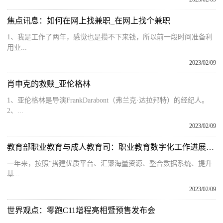
焦点讯息：如何在网上找兼职_在网上找个兼职
1、我是工作了两年，感觉也是攒不下来钱，所以前一段时间准备利
用业...
2023/02/09
肖申克的救赎_亚伦格林
1、亚伦格林是导演FrankDarabont（弗兰克·达拉邦特）的经纪人。
2、...
2023/02/09
教育部职业教育与成人教育司：职业教育数字化工作进展情况
一年来，按照“搭建优质平台、汇聚海量资源、整合数据系统、提升
基...
2023/02/09
世界观点：零跑C11增程亮相暨预售发布会