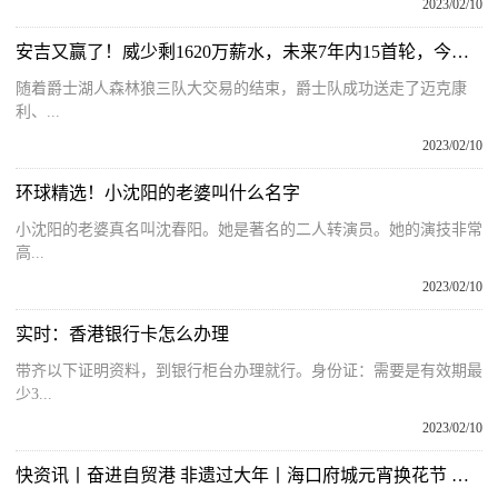
2023/02/10
安吉又赢了！威少剩1620万薪水，未来7年内15首轮，今夏6千万空间
随着爵士湖人森林狼三队大交易的结束，爵士队成功送走了迈克康
利、...
2023/02/10
环球精选！小沈阳的老婆叫什么名字
小沈阳的老婆真名叫沈春阳。她是著名的二人转演员。她的演技非常
高...
2023/02/10
实时：香港银行卡怎么办理
带齐以下证明资料，到银行柜台办理就行。身份证：需要是有效期最
少3...
2023/02/10
快资讯丨奋进自贸港 非遗过大年丨海口府城元宵换花节 热闹非凡的迎春盛会