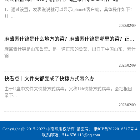
1、通过设置，发表说说就可以显示iphone6客户端，具体操作如下：
1）...
2023/02/09
麻酱素什锦是什么地方的菜？麻酱素什锦是哪里的菜？正宗素什锦的做法大全
麻酱素什锦是山东鲁菜。是一道正宗的鲁菜，出自于中国山东，素什
锦...
2023/02/09
快看点丨文件夹都变成了快捷方式怎么办
由于U盘中文件夹快捷方式病毒，又称1kb快捷方式病毒，会把根目
录下...
2023/02/09
Copyright @ 2015-2022 中南网版权所有 备案号：
浙ICP备2022016517号-4
联系邮箱：514 676 113@qq.com