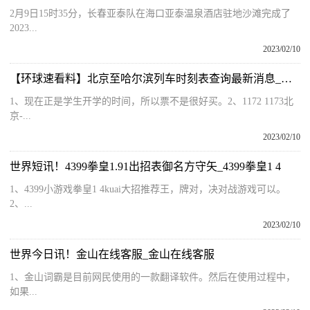
2月9日15时35分，长春亚泰队在海口亚泰温泉酒店驻地沙滩完成了
2023...
2023/02/10
【环球速看料】北京至哈尔滨列车时刻表查询最新消息_北京至哈尔滨列车时刻表
1、现在正是学生开学的时间，所以票不是很好买。2、1172 1173北
京-...
2023/02/10
世界短讯！4399拳皇1.91出招表御名方守矢_4399拳皇1 4
1、4399小游戏拳皇1 4kuai大招推荐王，牌对，决对战游戏可以。
2、...
2023/02/10
世界今日讯！金山在线客服_金山在线客服
1、金山词霸是目前网民使用的一款翻译软件。然后在使用过程中，
如果...