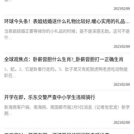
2023/02/09
环球今头条！表姐结婚送什么礼物比较好,暖心实用的礼品推荐
当表姐结婚正要等候你的小礼品的时候，是不是深感无助。这可不是
什...
2023/02/09
全球观焦点：卧薪尝胆什么生肖?_卧薪尝胆打一正确生肖
1、蛇。2、它是卧着行走的。3、肚子里又有蛇胆虎啊老虎吃动物是
趴在...
2023/02/09
开学在即，乐东交警严查中小学生违规骑行
新海南客户端、南海网、南国都市报2月9日消息（记者张宏波）新学
期...
2023/02/09