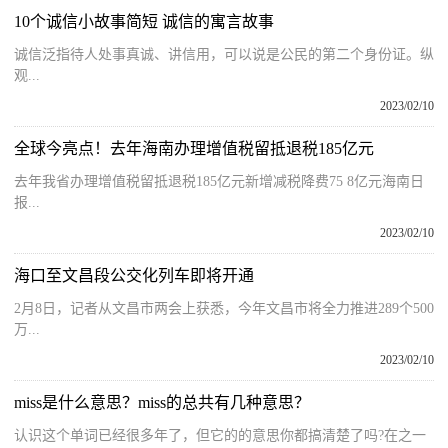
10个诚信小故事简短 诚信的寓言故事
诚信泛指待人处事真诚、讲信用，可以说是公民的第二个身份证。纵
观...
2023/02/10
全球今亮点！去年海南办理增值税留抵退税185亿元
去年我省办理增值税留抵退税185亿元新增减税降费75 8亿元海南日
报...
2023/02/10
海口至文昌段公交化列车即将开通
2月8日，记者从文昌市两会上获悉，今年文昌市将全力推进289个500
万...
2023/02/10
miss是什么意思？miss的总共有几种意思？
认识这个单词已经很多年了，但它的的意思你都搞清楚了吗?在之一