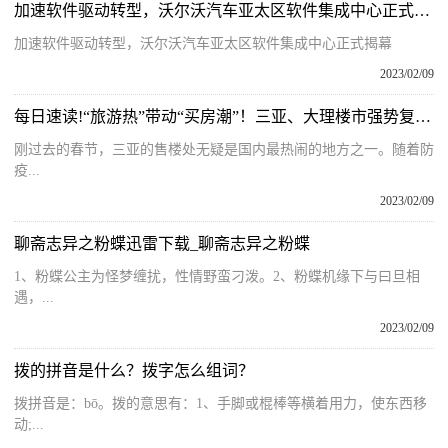
加速软件驱动转型，沃尔沃汽车亚太区软件集成中心正式揭幕
加速软件驱动转型，沃尔沃汽车亚太区软件集成中心正式揭幕
2023/02/09
每日速读!“旅游热”带动“买房潮”！三亚、大理楼市强势复苏，有中介为拉客给购房者报销住宿和机票
刚过去的春节，三亚的售楼处无疑是国内最热闹的地方之一。随着防
疫...
2023/02/09
聊斋志异之粉蝶迅雷下载_聊斋志异之粉蝶
1、粉蝶公主为怪梦缠扰，性情野蛮刁泼。2、粉蝶机缘下与曰旦相
遇，...
2023/02/09
拨的拼音是什么？拨字怎么组词？
拨拼音是：bō。拨的意思有：1、手脚或棍棒等横着用力，使东西移
动;...