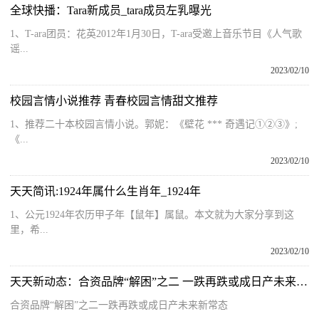
全球快播：Tara新成员_tara成员左乳曝光
1、T-ara团员：花英2012年1月30日，T-ara受邀上音乐节目《人气歌
谣...
2023/02/10
校园言情小说推荐 青春校园言情甜文推荐
1、推荐二十本校园言情小说。郭妮：《壁花 *** 奇遇记①②③》;
《...
2023/02/10
天天简讯:1924年属什么生肖年_1924年
1、公元1924年农历甲子年【鼠年】属鼠。本文就为大家分享到这
里，希...
2023/02/10
天天新动态：合资品牌“解困”之二 一跌再跌或成日产未来新常态
合资品牌“解困”之二一跌再跌或成日产未来新常态