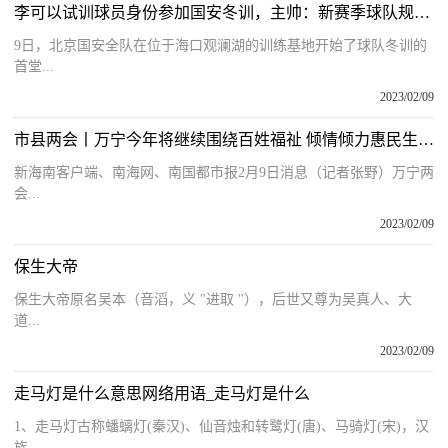
李可以试训球员身份参加国安冬训，主帅：新赛季球队规模23人左右
9日，北京国安全队在位于海口观澜湖的训练基地开始了球队冬训的
首堂...
2023/02/09
市县两会丨万宁今年将继续围绕百姓福祉 倾情倾力惠民生、补短板
新海南客户端、南海网、南国都市报2月9日消息（记者张野）万宁两
会...
2023/02/09
保生大帝
保生大帝原名吴本（音滔，义 "进取 "），后世又尊为吴真人、大
道...
2023/02/09
走马灯是什么意思网络用语_走马灯是什么
1、走马灯古称蟠螭灯(秦汉)、仙音烛和转鹭灯(唐)、马骑灯(宋)，汉
族...