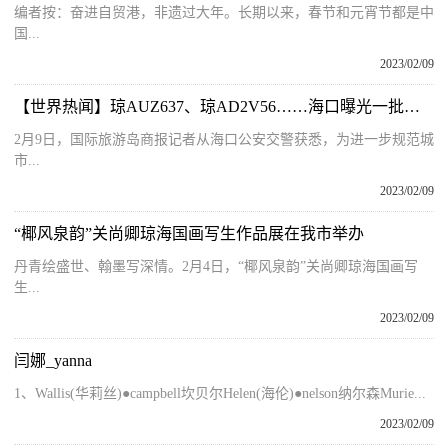
编者按：奋进自贸港，非遗过大年。长期以来，春节和元宵节都是中
国...
2023/02/09
【世界热闻】琼AUZ637、琼AD2V56……海口曝光一批车辆！有你的车吗？
2月9日，国际旅游岛商报记者从海口公安交警获悉，为进一步规范城
市...
2023/02/09
“椰风泉韵”关尚卿琼海国画写生作品展在我市举办
丹青绘盛世、翰墨写深情。2月4日，“椰风泉韵”关尚卿琼海国画写
生...
2023/02/09
闫娜_yanna
1、Wallis(华莉丝)●campbell坎贝尔Helen(海伦)●nelson纳尔森Murie...
2023/02/09