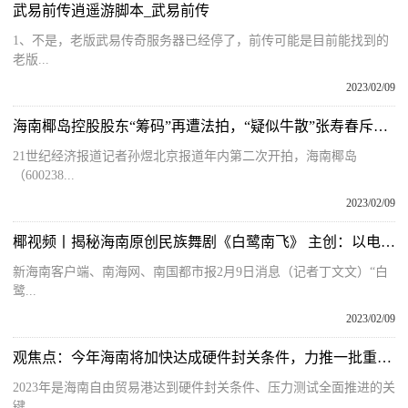
武易前传逍遥游脚本_武易前传
1、不是，老版武易传奇服务器已经停了，前传可能是目前能找到的
老版...
2023/02/09
海南椰岛控股股东“筹码”再遭法拍，“疑似牛散”张寿春斥资逾亿元竞得首批750万股
21世纪经济报道记者孙煜北京报道年内第二次开拍，海南椰岛
（600238...
2023/02/09
椰视频丨揭秘海南原创民族舞剧《白鹭南飞》 主创：以电影质感展现舞台张力
新海南客户端、南海网、南国都市报2月9日消息（记者丁文文）“白
鹭...
2023/02/09
观焦点：今年海南将加快达成硬件封关条件，力推一批重点项目取得实质性进展
2023年是海南自由贸易港达到硬件封关条件、压力测试全面推进的关
键...