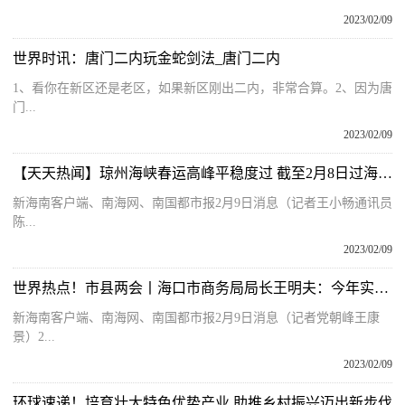
2023/02/09
世界时讯：唐门二内玩金蛇剑法_唐门二内
1、看你在新区还是老区，如果新区刚出二内，非常合算。2、因为唐
门...
2023/02/09
【天天热闻】琼州海峡春运高峰平稳度过 截至2月8日过海旅客逾353万人次
新海南客户端、南海网、南国都市报2月9日消息（记者王小畅通讯员
陈...
2023/02/09
世界热点！市县两会丨海口市商务局局长王明夫：今年实现全市每个社区“菜篮子”网点不少于6个
新海南客户端、南海网、南国都市报2月9日消息（记者党朝峰王康
景）2...
2023/02/09
环球速递！培育壮大特色优势产业 助推乡村振兴迈出新步伐