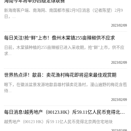
海南今年将举办四级足球联赛
新海南客户端、南海网、南国都市报2月9日消息（记者陈望）2月9
日，...
2023/02/09
每日关注!抢“鲜”上市！儋州木棠镇255亩辣椒供不应求​
日前，木棠镇种植的255亩辣椒已进入采收期，抢“鲜”上市，供不应
求...
2023/02/09
世界热点评！歙县：卖花渔村梅花即将迎来最佳观赏期
眼下，在徽派盆景发源地歙县雄村镇卖花渔村，漫山遍野的梅花含苞
待...
2023/02/09
每日消息!越秀地产（00123.HK）斥59.11亿人民币竞得北京两住宅地块
越秀地产（00123 HK）斥59 11亿人民币竞得北京两住宅地块
2023/02/09