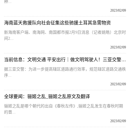
种...
2023/02/09
海南蓝天救援队向社会征集这些驰援土耳其急需物资
新海南客户端、南海网、南国都市报2月9日消息（记者姚皓）北京时
间2...
2023/02/09
当前信息：文明交通 平安出行｜做文明驾驶人！三亚交警持续开展两轮电动车交通违法劝导整治行动
据三亚交警：为进一步提高辖区道路通行效率，规范辖区道路交通秩
序...
2023/02/09
全球要闻：骊姬之乱_骊姬之乱原文及翻译
骊姬之乱是哪个朝代的出自《春秋左传》,骊姬之乱发生在春秋时期
的晋...
2023/02/09