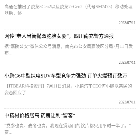
高通在推出了骁龙8Gen2以及骁龙7+Gen2（代号SM7475）移动处理
器后，终
2023/07/11
网传“老人当街抛双胞胎女婴”，四川南充警方通报
据“嘉陵公安”微信公众号消息，南充市公安局嘉陵区分局7月11日发
布...
2023/07/11
小鹏G6中型纯电SUV车型竞争力强劲 订单火爆预订数万
【ITBEAR科技资讯】7月11日消息，小鹏汽车CEO何小鹏以亲民的
姿态回应了
2023/07/11
中药材价格居高 药房让利“留客”
“党参也贵、麦冬也贵，我现在煲汤用的饮片都只用平时一半了。”
贾...