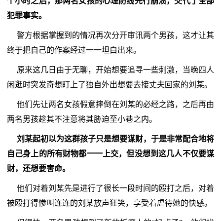
个小时之后，那两名女孩的心理防线先行崩溃，交代了全部
犯罪事实。
警方根据掌握到的情况再次分开审讯两个男孩，这才让其
终于把自己的作案经过一一坦白出来。
原来这几日由于无聊，开始想要追寻一些刺激，当晚四人
闲逛时突发奇想盯上了独自外出想要去接丈夫回家的刘某。
他们先让两名女孩假意摔倒在刘某的必经之路，之后再由
两名男孩趁其不注意将其胁迫至小巷之内。
刘某起初以为这群孩子只是想要谋财，于是非常配合地将
自己身上的所有财物都一一上交，但没想到这几人不仅要谋
财，还想要害命。
他们对着刘某先是进行了很长一段时间的殴打之后，对着
被殴打得惨叫连连的刘某放声狂笑，享受着虐待她的快感。