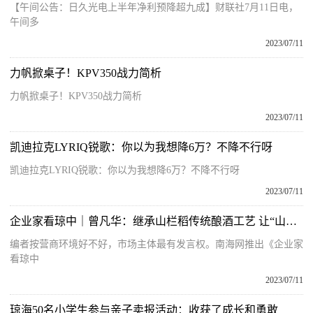
【午间公告：日久光电上半年净利预降超九成】财联社7月11日电，
午间多
2023/07/11
力帆掀桌子！KPV350战力简析
力帆掀桌子！KPV350战力简析
2023/07/11
凯迪拉克LYRIQ锐歌：你以为我想降6万？不降不行呀
凯迪拉克LYRIQ锐歌：你以为我想降6万？不降不行呀
2023/07/11
企业家看琼中｜曾凡华：继承山栏稻传统酿酒工艺 让“山栏酒”走向世界
编者按营商环境好不好，市场主体最有发言权。南海网推出《企业家
看琼中
2023/07/11
琼海50名小学生参与亲子卖报活动：收获了成长和勇敢