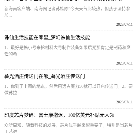
新海南客户端、南海网记者苏桂除“今天天气比较热，但孩子坚持参
加...
2023/07/11
诛仙生活技能在哪里_梦幻诛仙生活技能
1、最好是搞小号来挖材料大号制作装备如果后期那肯定是制药和烹
饪的希
2023/07/11
暮光酒庄传送门在哪_暮光酒庄传送门
1、你到了上图的地点，然后用远古魔力50就可以开启传送门。2、要
做苏拉
2023/07/11
印度芯片梦碎：富士康撤退，100亿美元补贴无人领
众所周知，随着科技的发展，芯片似乎越来越重要了，特别是当芯片
工艺进