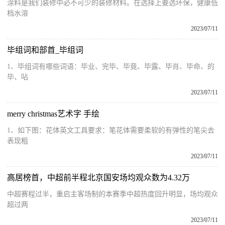
涂料是我们装修中必不可少的装修材料。在选择上要选环保，健康低
档水溶
2023/07/11
毕组词和部首_毕组词
1、毕组词有哪些词语：毕业、完毕、毕竟、毕露、毕肖、毕命、的
毕、呫
2023/07/11
merry christmas艺术字 手绘
1、如下图：花体英文工具要求：笔花体需要柔软的有弹性的笔尖去
表现粗
2023/07/11
高居榜首，中超前半程北京国安场均观众数为4.32万
中超赛程过半，重启主客场制的本赛季中超热度回升明显，场均观众
超过两
2023/07/11