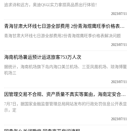
追求诗和远方，奥迪Q6以实力拿捏高品质出行体验！
2023/07/11
青海甘肃大环线七日游全部费用 2份青海煜鹰旺季价格表解决问题
青海甘肃大环线七日游全部费用2份青海煜鹰旺季价格表解决问题
2023/07/11
海南机场暑运预计运送旅客753万人次
据统计，海南机场旗下岛内海口美兰机场、三亚凤凰机场、琼海博鳌
机场三
2023/07/11
因管理交易不合规、资产质量不真实等案由，海南定安合丰村镇银行被罚160万元，时任董事长、行长皆被罚款……
7月7日，据国家金融监督管理总局网站发布的行政处罚信息公开表显
示，定
2023/07/11