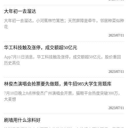
大年初一去溜达
大年初一去溜达，小河蕉林竹篱笆；天然屏障是牵牛，邻居种菜似种
花
2023/07/11
华工科技触及涨停，成交额超50亿元
App7月11日消息，华工科技触及涨停，成交额超50亿元，股价重回
历史高位
2023/07/11
林俊杰演唱会抢票要先做题，黄牛招985大学生背题库
7月10日晚上8点林俊杰广州演唱会开票，猫眼平台热度突破300万，
大麦想
2023/07/11
刷墙用什么涂料好