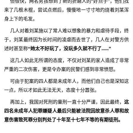
但很快，两名男孩想到了新的折磨人的“好点子”，他们找
来了几根木棍，尝试点燃后，慢慢地一寸寸地灼烧着刘某浑
身上下的毛发。
几人对着刘某施以了常人难以想象的暴力和虐待手段，终
于，刘某最终因为长时间的凌虐而去世了，几人在对警方供
述时甚至称
“她太不好玩了，没玩多久就不行了......”
这几人如此无所谓的态度，不仅对刘某的家人造成了非常
严重的二次伤害，更是令办案的民警们感到非常愤怒。
可由于犯案的四人都是未成年人，而他们自己也是深知这
一点，所以才如此无法无天，态度十分嚣张。
再加上，我国对死刑的量刑一直十分严谨，因此最终，
这
四名未成年人犯罪嫌疑人最后只能被法院因故意杀人罪和故
意伤害致死罪分别判处了十年至十七年不等的有期徒刑。