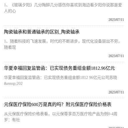
1、《玻璃夕阳》几分陶醉几分感伤你喜欢到海边看夕阳你说那是爱
人的心
2023/07/11
陶瓷轴承和普通轴承的区别_陶瓷轴承
1、随着科技的飞速发展，时代的不断进步，现代化设备层出不穷，
随着现
2023/07/11
华夏幸福回复监管函：已实现债务重组金额1812.96亿元
华夏幸福回复监管函：已实现债务重组金额1812 96亿元公司苏晓
&emsp;202
2023/07/11
元保医疗保险600万是真的吗？附元保医疗保险价格表
从元保医疗保险价格表看，以元保尊享百万医疗险产品为例0-4周
岁：有社