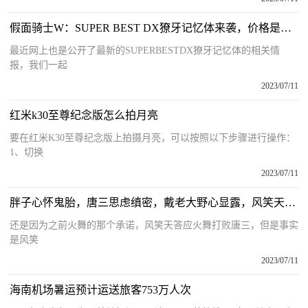
假面骑士W：SUPER BEST DX獠牙记忆体来袭，价格是初版的两倍
最近网上也是公开了最新的SUPERBESTDX獠牙记忆体的相关情
报，我们一起
2023/07/11
红米k30至尊纪念版怎么拍月亮
要在红米K30至尊纪念版上拍摄月亮，可以按照以下步骤进行操作：
1、切换
2023/07/11
胖子心怀鬼胎，唐三思虑缜密，戴老大野心显露，风笑天乃真男人
还是因为之前火舞的那个承诺，风笑天答应火舞打败唐三，但是事实
是风笑
2023/07/11
海南机场暑运预计运送旅客753万人次