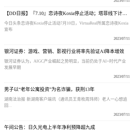
2023/07/11
【DD日报】『7.10』恋诗夜Koxia停止活动；塔菲线下计划和塔菲夏日赏；BW2023情报公开
今日头条恋诗夜Koxia停止活动7月10日，VirtuaReal所属恋诗夜Koxia
宣布
2023/07/11
银河证券：游戏、营销、影视行业将率先验证AI降本增效
银河证券认为，AIGC产业崛起之势明显，当前仍处于AI+时代产业
发展早期
2023/07/11
男子以“老年公寓投资”为名诈骗，获刑13年
湖南法治报·新湖南客户端讯（通讯员王青枚周玮师）老人一心想追
回...
2023/07/11
午间公告：日久光电上半年净利预降超九成