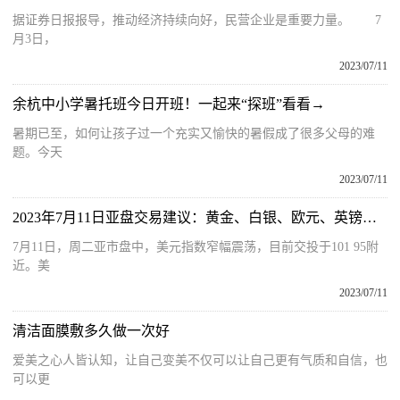
据证券日报报导，推动经济持续向好，民营企业是重要力量。 7
月3日，
2023/07/11
余杭中小学暑托班今日开班！一起来“探班”看看→
暑期已至，如何让孩子过一个充实又愉快的暑假成了很多父母的难
题。今天
2023/07/11
2023年7月11日亚盘交易建议：黄金、白银、欧元、英镑、日元、瑞郎交易点位技术分析及预测
7月11日，周二亚市盘中，美元指数窄幅震荡，目前交投于101 95附
近。美
2023/07/11
清洁面膜敷多久做一次好
爱美之心人皆认知，让自己变美不仅可以让自己更有气质和自信，也
可以更