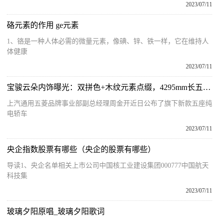
2023/07/11
硌元素的作用 ge元素
1、铬是一种人体必需的微量元素，像碘、锌、铁一样，它在维持人
体健康
2023/07/11
宝骏云朵内饰曝光：双拼色+木纹元素点缀，4295mm长五座车
上汽通用五菱品牌事业部副总经理周金开近日公布了旗下新款五座纯
电轿车
2023/07/11
央企指数股票有哪些（央企的股票有哪些）
导读1、央企名单相关上市公司中国核工业建设集团000777中国航天
科技集
2023/07/11
玻璃夕阳原唱_玻璃夕阳歌词