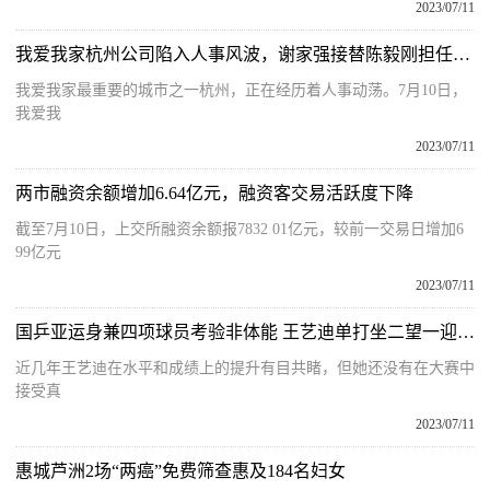
2023/07/11
我爱我家杭州公司陷入人事风波，谢家强接替陈毅刚担任总经理
我爱我家最重要的城市之一杭州，正在经历着人事动荡。7月10日，
我爱我
2023/07/11
两市融资余额增加6.64亿元，融资客交易活跃度下降
截至7月10日，上交所融资余额报7832 01亿元，较前一交易日增加6
99亿元
2023/07/11
国乒亚运身兼四项球员考验非体能 王艺迪单打坐二望一迎翻身？
近几年王艺迪在水平和成绩上的提升有目共睹，但她还没有在大赛中
接受真
2023/07/11
惠城芦洲2场“两癌”免费筛查惠及184名妇女