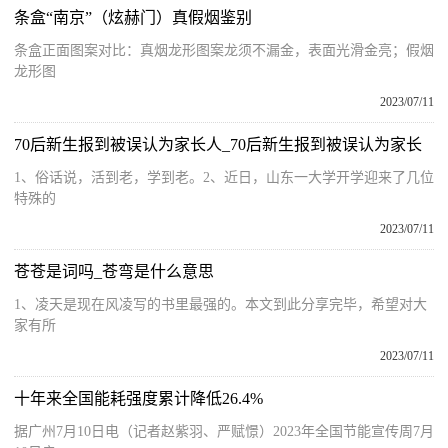
条盒“南京”（炫赫门）真假烟鉴别
条盒正面图案对比：真烟龙形图案龙须不漏金，表面光滑金亮；假烟
龙形图
2023/07/11
70后新生报到被误认为家长人_70后新生报到被误认为家长
1、俗话说，活到老，学到老。2、近日，山东一大学开学迎来了几位
特殊的
2023/07/11
苍苍是词吗_苍弯是什么意思
1、凌天是现在风凌写的书里最强的。本文到此分享完毕，希望对大
家有所
2023/07/11
十年来全国能耗强度累计降低26.4%
据广州7月10日电（记者赵紫羽、严赋憬）2023年全国节能宣传周7月