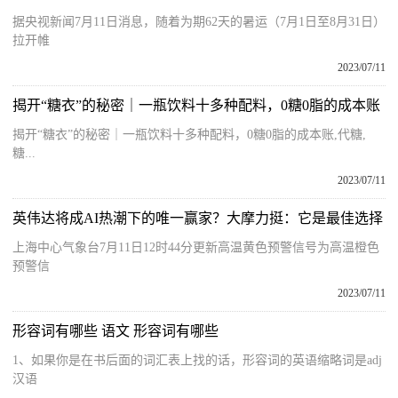
据央视新闻7月11日消息，随着为期62天的暑运（7月1日至8月31日）
拉开帷
2023/07/11
揭开“糖衣”的秘密｜一瓶饮料十多种配料，0糖0脂的成本账
揭开“糖衣”的秘密｜一瓶饮料十多种配料，0糖0脂的成本账,代糖,
糖...
2023/07/11
英伟达将成AI热潮下的唯一赢家？大摩力挺：它是最佳选择
上海中心气象台7月11日12时44分更新高温黄色预警信号为高温橙色
预警信
2023/07/11
形容词有哪些 语文 形容词有哪些
1、如果你是在书后面的词汇表上找的话，形容词的英语缩略词是adj
汉语