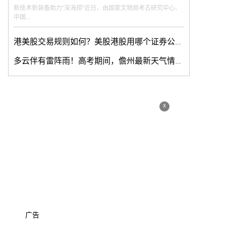
新技术新装备助力“深海捞”近日，由国家文物局考古研究中心、
中国...
港美股交易规则如何？美股港股用哪个证券公司更加好？
多云伴有雷阵雨！高考期间，儋州最新天气情况速览
x
广告