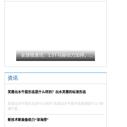
全球微速讯：1.5T马赫动力加持，起售8.99万元，风神奕炫冠军版登场
资讯
芙蓉出水牛股形态是什么样的？出水芙蓉的标准形态
芙蓉出水牛股形态是什么样的?芙蓉出水牛股形态原理是什么?普
通牛股...
新技术新装备助力“深海捞”