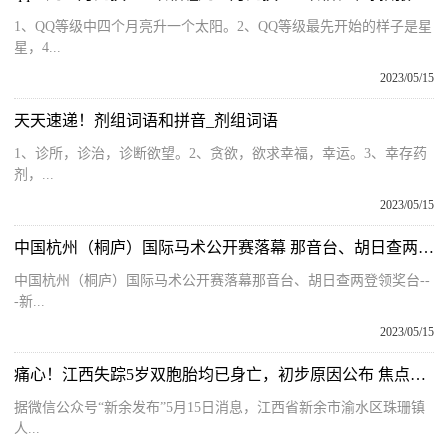
1、QQ等级中四个月亮升一个太阳。2、QQ等级最先开始的样子是星
星，4...
2023/05/15
天天速递！剂组词语和拼音_剂组词语
1、诊所，诊治，诊断欲望。2、贪欲，欲求幸福，幸运。3、幸存药
剂，...
2023/05/15
中国杭州（桐庐）国际马术公开赛落幕 那音台、胡日查两登领奖台 全球百事通
中国杭州（桐庐）国际马术公开赛落幕那音台、胡日查两登领奖台--
-新...
2023/05/15
痛心！江西失踪5岁双胞胎均已身亡，初步原因公布 焦点报道
据微信公众号“新余发布”5月15日消息，江西省新余市渝水区珠珊镇
人...