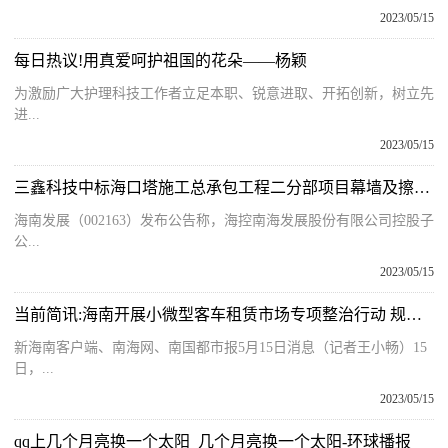
2023/05/15
每日热议!用真爱呵护祖国的花朵——杨颖
为激励广大护理科技工作者立足本职、锐意进取、开拓创新，树立先
进...
2023/05/15
三鑫科技中标海口塔施工总承包工程二分部项目幕墙及擦窗机工程
海南发展（002163）发布公告称，海控南海发展股份有限公司控股子
公...
2023/05/15
当前简讯:海南开展小微型客车租赁市场专项整治行动 规范租车行业经营行为
新海南客户端、南海网、南国都市报5月15日消息（记者王小畅）15
日，...
2023/05/15
qq上几个月亮换一个太阳_几个月亮换一个太阳-环球播报