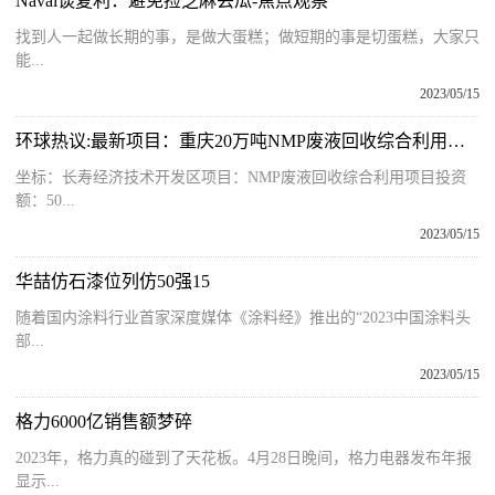
Naval谈复利：避免捡芝麻丢瓜-焦点观察
找到人一起做长期的事，是做大蛋糕；做短期的事是切蛋糕，大家只
能...
2023/05/15
环球热议:最新项目：重庆20万吨NMP废液回收综合利用项目获批
坐标：长寿经济技术开发区项目：NMP废液回收综合利用项目投资
额：50...
2023/05/15
华喆仿石漆位列仿50强15
随着国内涂料行业首家深度媒体《涂料经》推出的“2023中国涂料头
部...
2023/05/15
格力6000亿销售额梦碎
2023年，格力真的碰到了天花板。4月28日晚间，格力电器发布年报
显示...