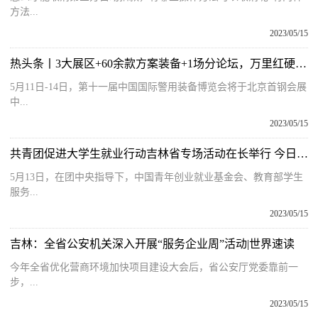
方法...
2023/05/15
热头条丨3大展区+60余款方案装备+1场分论坛，万里红硬核产品集结即将亮相警博会
5月11日-14日，第十一届中国国际警用装备博览会将于北京首钢会展
中...
2023/05/15
共青团促进大学生就业行动吉林省专场活动在长举行 今日热议
5月13日，在团中央指导下，中国青年创业就业基金会、教育部学生
服务...
2023/05/15
吉林：全省公安机关深入开展“服务企业周”活动|世界速读
今年全省优化营商环境加快项目建设大会后，省公安厅党委靠前一
步，...
2023/05/15