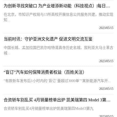
为创新寻找突破口 为产业增添新动能（科技视点）|每日热门
在北京，市知识产权局与13所高校开展信息公共服务共建，推动实现
知...
2023/05/15
当前时讯：守护亚洲文化遗产 促进文明交流互鉴
中国长城、孟加拉国巴凯尔哈特清真寺历史名城、叙利亚大马士革古
城...
2023/05/15
“盲订”汽车如何保障消费者权益（百姓关注）
“有款新车发布后1小时内的‘盲订’量超过3000单”“某新能源汽车开...
2023/05/15
合资轿车别乱买 4月销量榜单出炉 凯美瑞第四 Model 3第九 全球热推荐
合资轿车别乱买4月销量榜单出炉凯美瑞第四Model3第九
2023/05/15