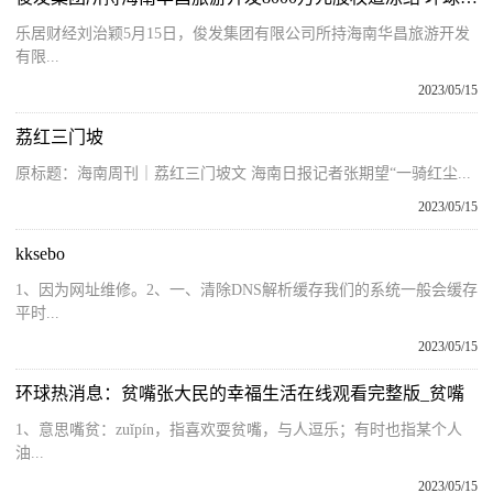
乐居财经刘治颖5月15日，俊发集团有限公司所持海南华昌旅游开发
有限...
2023/05/15
荔红三门坡
原标题：海南周刊｜荔红三门坡文 海南日报记者张期望“一骑红尘...
2023/05/15
kksebo
1、因为网址维修。2、一、清除DNS解析缓存我们的系统一般会缓存
平时...
2023/05/15
环球热消息：贫嘴张大民的幸福生活在线观看完整版_贫嘴
1、意思嘴贫：zuǐpín，指喜欢耍贫嘴，与人逗乐；有时也指某个人
油...
2023/05/15