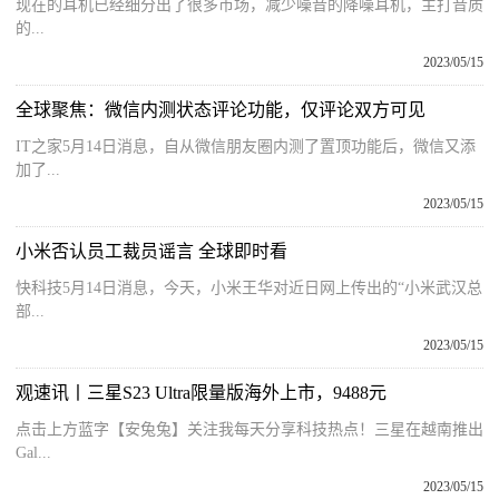
现在的耳机已经细分出了很多市场，减少噪音的降噪耳机，主打音质
的...
2023/05/15
全球聚焦：微信内测状态评论功能，仅评论双方可见
IT之家5月14日消息，自从微信朋友圈内测了置顶功能后，微信又添
加了...
2023/05/15
小米否认员工裁员谣言 全球即时看
快科技5月14日消息，今天，小米王华对近日网上传出的“小米武汉总
部...
2023/05/15
观速讯丨三星S23 Ultra限量版海外上市，9488元
点击上方蓝字【安兔兔】关注我每天分享科技热点！三星在越南推出
Gal...
2023/05/15