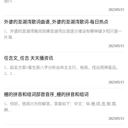
德川...
2023/05/15
外婆的澎湖湾歌词曲谱_外婆的澎湖湾歌词-每日热点
1、外婆的澎湖湾晚风轻拂澎湖湾白浪逐沙滩没有椰林缀夕阳只是一
片海...
2023/05/15
任吉文_任吉 天天播资讯
1、起名方案1看生辰八字分析出命主五行、格局，找出用神喜忌。
2、2...
2023/05/15
栅的拼音和组词部首音序_栅的拼音和组词
1、你好，很高兴为你解答，答案如下：中文：纵,栅,硕,庞,御,偶,
麻,...
2023/05/15