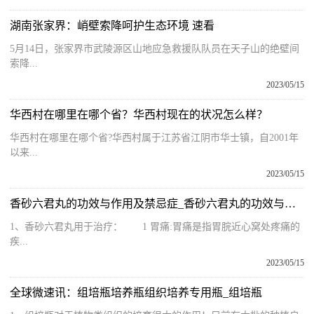
湖南张家界：峭壁索降呵护生态环境 速看
5月14日，张家界市武陵源区山地应急救援队队员在天子山的绝壁间
索降...
2023/05/15
华西村在哪里在哪个省？华西村现在的状况怎么样？
华西村在哪里在哪个省?华西村属于江苏省江阴市华士镇，自2001年
以来...
2023/05/15
香砂六君丸的功效与作用及禁忌症_香砂六君丸的功效与作用及禁忌
1、香砂六君丸用于治疗： 1 胃痛:胃痛是指胃脘近心窝处疼痛的
疾...
2023/05/15
全球微速讯：组培瓶培养瓶组织培养专用瓶_组培瓶