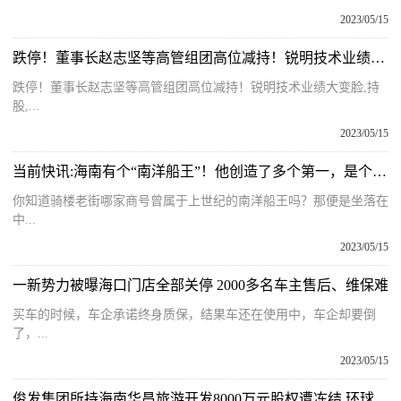
2023/05/15
跌停！董事长赵志坚等高管组团高位减持！锐明技术业绩大变脸
跌停！董事长赵志坚等高管组团高位减持！锐明技术业绩大变脸,持
股,...
2023/05/15
当前快讯:海南有个“南洋船王”！他创造了多个第一，是个传奇人物……
你知道骑楼老街哪家商号曾属于上世纪的南洋船王吗？那便是坐落在
中...
2023/05/15
一新势力被曝海口门店全部关停 2000多名车主售后、维保难
买车的时候，车企承诺终身质保，结果车还在使用中，车企却要倒
了，...
2023/05/15
俊发集团所持海南华昌旅游开发8000万元股权遭冻结 环球快资讯