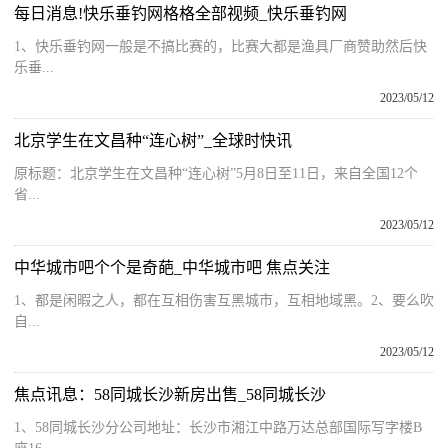
每日消息!快乐垂钓网格格全部视频_快乐垂钓网
1、快乐垂钓网一般是不搞比赛的，比赛大都是渔具厂商赞助然后快
乐垂...
2023/05/12
北京学生在文昌种“连心树”_全球时快讯
原标题：北京学生在文昌种“连心树”5月8日至11日，来自全国12个
省...
2023/05/12
中华城市吧个个是奇葩_中华城市吧 焦点关注
1、都是闲暇之人，都在互相伤害互黑城市，互相地域黑。2、要么吹
自...
2023/05/12
焦点讯息：58同城长沙新房出售_58同城长沙
1、58同城长沙分公司地址：长沙市湘江中路万达总部国际写字楼B