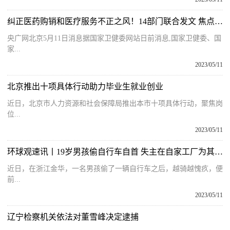
纠正医药购销和医疗服务不正之风！14部门联合发文 焦点速读
央广网北京5月11日消息据国家卫健委网站日前消息,国家卫健委、国
家...
2023/05/11
北京推出十项具体行动助力毕业生就业创业
近日，北京市人力资源和社会保障局推出本市十项具体行动，聚焦岗
位...
2023/05/11
环球观速讯丨19岁男孩偷自行车自首 失主在自家工厂为其安排工作 失主：相信他本性不坏
近日，在浙江金华，一名男孩偷了一辆自行车之后，越骑越愧疚，便
前...
2023/05/11
辽宁检察机关依法对董雪峰决定逮捕