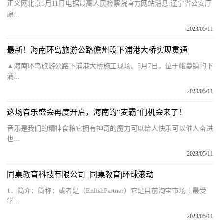
正义网北京5月11日电据最高人民检察院官方网站消息,辽宁省公安厅
原...
2023/05/11
最新！海南环岛旅游公路儋州段下浦港大桥实现贯通
▲海南环岛旅游公路下浦港大桥施工现场。5月7日，位于峨蔓镇的下
浦...
2023/05/11
这场音乐盛会再度开启，海南的“麦霸”们机会来了！
音乐是我们的精神食粮它拥有神奇的魔力可以给人快乐可以催人奋进
也...
2023/05/11
同桌教育科技有限公司_同桌教育|环球滚动
1、简介：简称：或者是（EnlishPartner）它是目前淘宝市场上最受
学...
2023/05/11