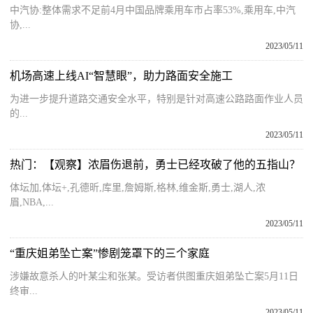
中汽协:整体需求不足前4月中国品牌乘用车市占率53%,乘用车,中汽
协,...
2023/05/11
机场高速上线AI“智慧眼”，助力路面安全施工
为进一步提升道路交通安全水平，特别是针对高速公路路面作业人员
的...
2023/05/11
热门：【观察】浓眉伤退前，勇士已经攻破了他的五指山？
体坛加,体坛+,孔德昕,库里,詹姆斯,格林,维金斯,勇士,湖人,浓
眉,NBA,...
2023/05/11
“重庆姐弟坠亡案”惨剧笼罩下的三个家庭
涉嫌故意杀人的叶某尘和张某。受访者供图重庆姐弟坠亡案5月11日
终审...
2023/05/11