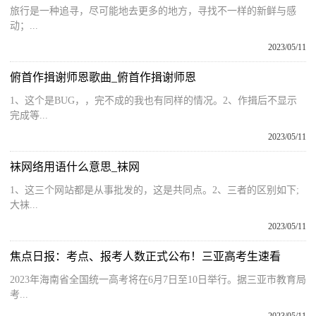
旅行是一种追寻，尽可能地去更多的地方，寻找不一样的新鲜与感
动；...
2023/05/11
俯首作揖谢师恩歌曲_俯首作揖谢师恩
1、这个是BUG，，完不成的我也有同样的情况。2、作揖后不显示
完成等...
2023/05/11
袜网络用语什么意思_袜网
1、这三个网站都是从事批发的，这是共同点。2、三者的区别如下;
大袜...
2023/05/11
焦点日报：考点、报考人数正式公布！三亚高考生速看
2023年海南省全国统一高考将在6月7日至10日举行。据三亚市教育局
考...