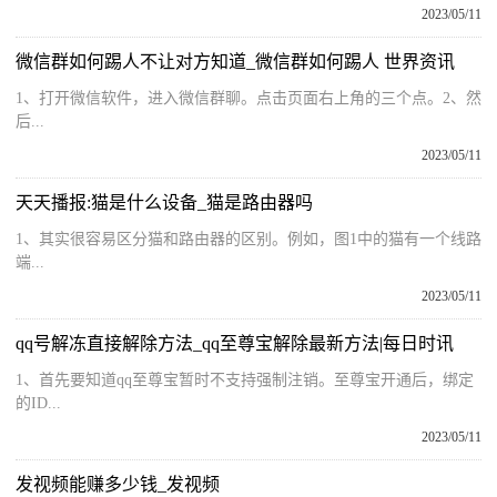
2023/05/11
微信群如何踢人不让对方知道_微信群如何踢人 世界资讯
1、打开微信软件，进入微信群聊。点击页面右上角的三个点。2、然
后...
2023/05/11
天天播报:猫是什么设备_猫是路由器吗
1、其实很容易区分猫和路由器的区别。例如，图1中的猫有一个线路
端...
2023/05/11
qq号解冻直接解除方法_qq至尊宝解除最新方法|每日时讯
1、首先要知道qq至尊宝暂时不支持强制注销。至尊宝开通后，绑定
的ID...
2023/05/11
发视频能赚多少钱_发视频