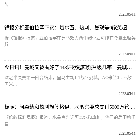
的...
2023/05/11
镜报分析亚伯拉罕下家：切尔西、热刺、曼联等6家英超俱乐部在列 环球实时
据《镜报》报道，亚伯拉罕在罗马效力两个赛季后可能在今夏重返英
超...
2023/05/11
今日讯！曼城又被看好了433评欧冠四强晋级几率：曼城七成，国米达94%
欧冠半决赛第一回合结束，皇马主场1-1战平曼城，AC米兰0-2不敌
国米...
2023/05/11
标晚：阿森纳和热刺想签格伊，水晶宫要求支付5000万镑 当前快报
《伦敦标准晚报》报道，水晶宫告诉阿森纳和热刺，他们的后卫格伊
售...
2023/05/11