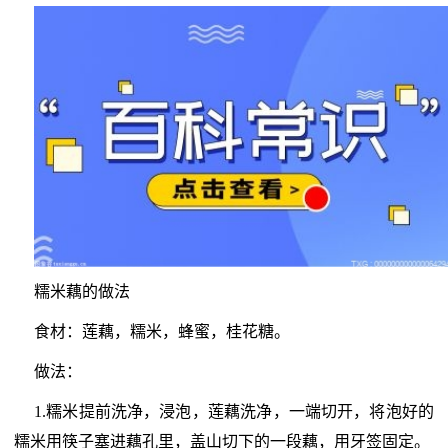
糯米藕的做法
食材：莲藕，糯米，蜂蜜，桂花糖。
做法：
1.糯米提前洗净，浸泡，莲藕洗净，一端切开，将泡好的
糯米用筷子塞进藕孔里，盖山切下的一段藕，用牙签固定。