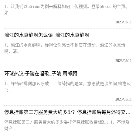
1、让我们以56 com为例来解释如何上传视频。登录56 com的主页。
如...
2023/05/11
漓江的水真静啊怎么读_漓江的水真静啊
1、漓江的水真静啊，静得让你感觉不到它在流动；漓江的水真清
啊，清...
2023/05/11
环球热议:子陵在唱歌_子陵 周郎顾
1、绿绮轻拂刹那玄冰破——绿绮指的是琴，意思就是谈笑间,樯撸灰
飞...
2023/05/11
停息挂账第三方服务费大约多少？停息挂账后每月还得交多少？ 动态
停息挂账第三方服务费大约多少委托停息挂账收费标准：1、不涉及
财产...