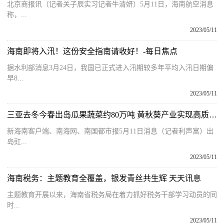
北京商报讯（记者关子辰实习记者牛清妍）5月11日，海南航空消息
称，...
2023/05/11
海南即将入汛！这份安全指南请收好！-每日焦点
据水利部消息3月24日，我国已正式进入汛期较多年平均入汛日期偏
早8...
2023/05/11
三亚去冬今春出岛瓜果蔬菜约80万吨 黄秋葵产业实现高质量增长_天天视点
新海南客户端、南海网、南国都市报5月11日消息（记者利声富）出
岛豇...
2023/05/11
海南税务：主题教育全覆盖，银发青丝共生辉 天天讯息
主题教育开展以来，海南省税务局在着力抓好税务干部学习动员的同
时...
2023/05/11