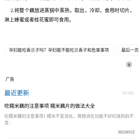
2.将整个藕放进蒸锅中蒸熟，取出，冷却，食用时切片，
淋上蜂蜜或者桂花蜜即可食用。
孕妇能吃香兰子吗？孕妇能不能吃兰香子和危害事项
最后一页
x
广告
最近更新
MORE
吃糯米藕的注意事项 糯米藕片的做法大全
吃糯米藕的注意事项1 糯米不宜消化，胃肠消化功能不好的准妈妈不
宜...
2023/05/12