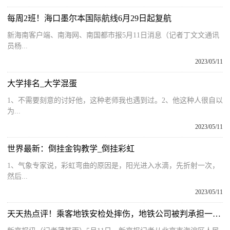
每周2班！海口墨尔本国际航线6月29日起复航
新海南客户端、南海网、南国都市报5月11日消息（记者丁文文通讯
员杨...
2023/05/11
大学排名_大学混蛋
1、不需要刻意的讨好他，这种老师我也遇到过。2、他这种人很自以
为...
2023/05/11
世界最新：倒挂金钩教学_倒挂彩虹
1、气象专家说，彩虹弯曲的原因是，阳光进入水滴，先折射一次，
然后...
2023/05/11
天天热点评！乘客地铁安检处摔伤，地铁公司被判承担一半责任、赔偿10万余元