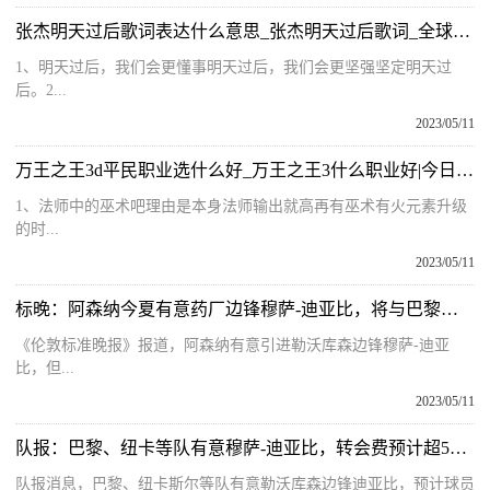
张杰明天过后歌词表达什么意思_张杰明天过后歌词_全球播资讯
1、明天过后，我们会更懂事明天过后，我们会更坚强坚定明天过
后。2...
2023/05/11
万王之王3d平民职业选什么好_万王之王3什么职业好|今日热讯
1、法师中的巫术吧理由是本身法师输出就高再有巫术有火元素升级
的时...
2023/05/11
标晚：阿森纳今夏有意药厂边锋穆萨-迪亚比，将与巴黎竞争 环球观热点
《伦敦标准晚报》报道，阿森纳有意引进勒沃库森边锋穆萨-迪亚
比，但...
2023/05/11
队报：巴黎、纽卡等队有意穆萨-迪亚比，转会费预计超5000万欧_天天快讯
队报消息，巴黎、纽卡斯尔等队有意勒沃库森边锋迪亚比，预计球员