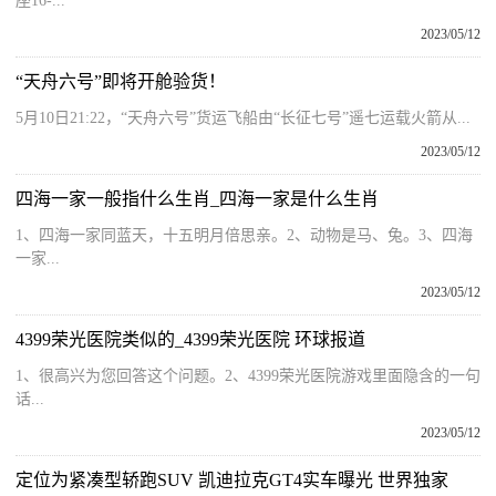
座16-...
2023/05/12
“天舟六号”即将开舱验货！
5月10日21:22，“天舟六号”货运飞船由“长征七号”遥七运载火箭从...
2023/05/12
四海一家一般指什么生肖_四海一家是什么生肖
1、四海一家同蓝天，十五明月倍思亲。2、动物是马、兔。3、四海
一家...
2023/05/12
4399荣光医院类似的_4399荣光医院 环球报道
1、很高兴为您回答这个问题。2、4399荣光医院游戏里面隐含的一句
话...
2023/05/12
定位为紧凑型轿跑SUV 凯迪拉克GT4实车曝光 世界独家