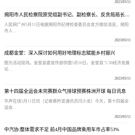
2023/05/11
揭阳市人民检察院原党组副书记、副检察长、反贪局局长彭锦清接受纪律审查和监察调查_世界快消息
人民网广州5月11日电据揭阳市纪律检查委员会官方微信消息，揭阳
市人...
2023/05/11
成都金堂：深入探讨如何用好地理标志赋能乡村振兴
图为活动现场。金堂县委宣传部供图5月10日，金堂县“5:30经济发展
论...
2023/05/11
第十四届全运会未完赛群众气排球预赛株洲开球 每日讯息
华声在线5月11日讯（记者蔡矜宜通讯员闫小龙）今天，第十四届全
运会...
2023/05/11
中汽协:整体需求不足 前4月中国品牌乘用车市占率53%