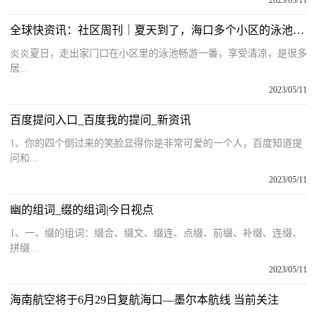
2023/05/11
全球快资讯：社区周刊｜夏天到了，海口多个小区的泳池为何“荒了”？
炎炎夏日，走出家门口在小区里的泳池畅游一番，享受清凉，是很多
居...
2023/05/11
百度提问入口_百度我的提问_新资讯
1、你的四个倒过来的笑脸显得你是非常可爱的一个人，百度知道提
问和...
2023/05/11
幽的组词_缀的组词|今日视点
1、一、缀的组词：缀合、缀文、缀连、点缀、前缀、补缀、连缀、
拼缀...
2023/05/11
海南航空将于6月29日复航海口—墨尔本航线 当前关注