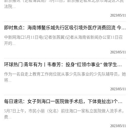
新京报讯（记者薄其雨）5月11日，新京报记者从北京市海淀区人民
法院...
2023/05/11
即时焦点：海南博鳌乐城先行区吸引境外医疗消费回流 今年一季度接待超6万人次
中新网海口5月11日电(记者张茜翼)记者从海南省新闻办公室11日召
开的...
2023/05/11
环球热门:青年有为丨韦春芳：投身“红领巾事业” 做学生成长引路人
作为一名自走上教育工作岗位就从事少先队事业的少先队辅导员，她
将...
2023/05/11
每日速讯：女子到海口一医院做手术后，下体竟扯出3个棉签头…
5月7日上午，市民小丽（化名）前往海口一家私立医院做人流手术，
费...
2023/05/11