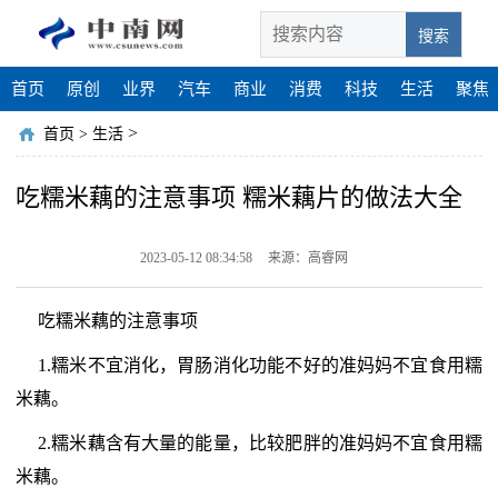
搜索
首页
原创
业界
汽车
商业
消费
科技
生活
聚焦
>
首页
>
生活
吃糯米藕的注意事项 糯米藕片的做法大全
2023-05-12 08:34:58
来源：高睿网
吃糯米藕的注意事项
1.糯米不宜消化，胃肠消化功能不好的准妈妈不宜食用糯
米藕。
2.糯米藕含有大量的能量，比较肥胖的准妈妈不宜食用糯
米藕。