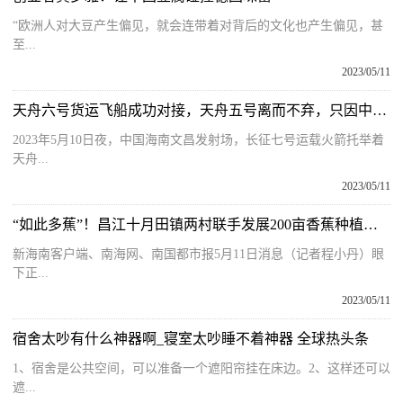
“欧洲人对大豆产生偏见，就会连带着对背后的文化也产生偏见，甚
至...
2023/05/11
天舟六号货运飞船成功对接，天舟五号离而不弃，只因中国空间站太小？
2023年5月10日夜，中国海南文昌发射场，长征七号运载火箭托举着
天舟...
2023/05/11
“如此多蕉”！昌江十月田镇两村联手发展200亩香蕉种植基地
新海南客户端、南海网、南国都市报5月11日消息（记者程小丹）眼
下正...
2023/05/11
宿舍太吵有什么神器啊_寝室太吵睡不着神器 全球热头条
1、宿舍是公共空间，可以准备一个遮阳帘挂在床边。2、这样还可以
遮...