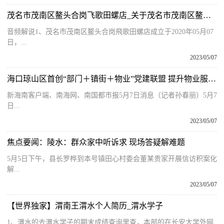
茂名市茂南区鳌头合岗飞歌田螺店_关于茂名市茂南区鳌头合岗飞歌田螺店的简介
音频解说1、茂名市茂南区鳌头合岗飛歌田螺店成立于2020年05月07
日，...
2023/05/07
海口琼山区首创“部门＋镇街＋物业”党建联盟 提升物业服务质量 焦点报道
新海南客户端、南海网、南国都市报5月7日消息（记者孙春丽）5月7
日...
2023/05/07
焦点要闻：陵水：群众家中听诉求 现场答疑解难题
5月5日下午，县长罗桦到本号镇田心村委会董某贵家开展信访积案化
解...
2023/05/07
【世界独家】渭南王渭水个人简历_渭水学子
1、渭水的去渭水学子的期末成绩查询里查，本部的在长安大学外网