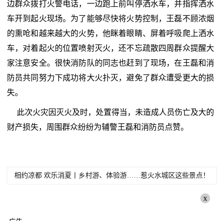
边群众拨打火警电话，一边跑上前叫停洒水车，并指挥洒水
车开到起火现场。为了能够尽快将火势控制，王磊不顾浓烟
的熏呛和越来越大的火势，他眯着眼睛、屏着呼吸爬上洒水
车，对着起火的位置喷射灭火，还不忘疏散四周群众提醒大
家注意安全。很快消防队的同志也赶到了现场，在王磊和消
防员共同努力下成功将大火扑灭，避免了群众遭受更大的损
失。
此次火灾因灭火及时，处置得当，未造成人员伤亡及大的
财产损失，周围群众纷纷为辅警王磊和消防员点赞。
相约凉都 欢乐消夏丨乡村游、体验游……惹火水城区这些景点！
x