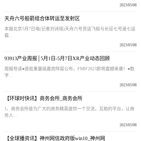
2023/05/08
天舟六号船箭组合体转运至发射区
本报北京5月7日电(记者刘诗瑶)天舟六号货运飞船与长征七号遥七运
载...
2023/05/08
93913产业周报│5月1日-5月7日XR产业动态回顾
周报导读●首批重量级嘉宾阵容公布，FMIF2023即将震撼来袭！●数
字...
2023/05/08
【环球时快讯】商务会所_商务会所
1、商务会所是为广大的商务精英提供一个交流，互助的平台，让商
务人...
2023/05/08
【全球播资讯】神州网信政府版win10_神州网