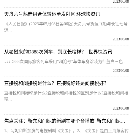
2023/05/08
天舟六号船箭组合体转运至发射区|环球快资讯
《人民日报》(2023年05月08日第06版)天舟六号货运飞船与长征七号
遥...
2023/05/08
从老挝来的D888次列车，到底长啥样？_世界快资讯
↓↓↓D888次国际旅客列车采用“澜沧号”车体车身涂装为红蓝白三色...
2023/05/08
直接税和间接税是什么？直接税好还是间接税好？
直接税和间接税是什么?直接税和间接税的区别是什么?直接税和间接
税...
2023/05/08
焦点关注：靳东和闫妮的新剧在哪个台播放_靳东和闫妮的新剧叫什么
1、闫妮和靳东演的电视剧叫《突围》。2、《突围》是由上海耀客传