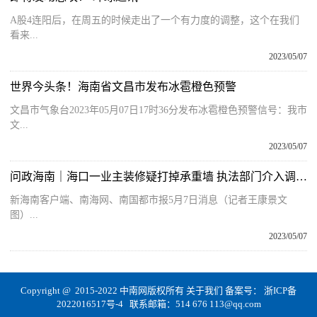
A股4连阳后，在周五的时候走出了一个有力度的调整，这个在我们
看来...
2023/05/07
世界今头条！海南省文昌市发布冰雹橙色预警
文昌市气象台2023年05月07日17时36分发布冰雹橙色预警信号：我市
文...
2023/05/07
问政海南｜海口一业主装修疑打掉承重墙 执法部门介入调查 快看
新海南客户端、南海网、南国都市报5月7日消息（记者王康景文
图）...
2023/05/07
Copyright @ 2015-2022 中南网版权所有
关于我们
备案号：
浙ICP备
2022016517号-4
联系邮箱：514 676 113@qq.com