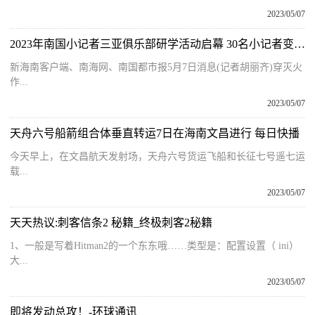
2023/05/07
2023年南国小记者三亚俱乐部研学活动启幕 30名小记者变身小消防员 当前通讯
新海南客户端、南海网、南国都市报5月7日消息(记者胡丽齐)穿灭火
作...
2023/05/07
天舟六号船箭组合体垂直转运7日在海南文昌进行 每日快播
今天早上，在文昌航天发射场，天舟六号货运飞船和长征七号遥七运
载...
2023/05/07
天天热议:刺客信条2 秘籍_终极刺客2秘籍
1、一般是写着Hitman2的一个东东哦……类型是：配置设置（ ini）
大...
2023/05/07
即将发动总攻！-环球通讯