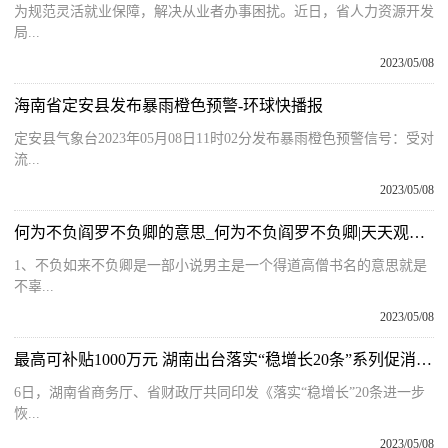
为规范灵活就业保障，解决从业者办事困扰。近日，省人力资源开发
局...
2023/05/08
海南省定安县发布暴雨橙色预警-环球快播报
定安县气象台2023年05月08日11时02分发布暴雨橙色预警信号：受对
流...
2023/05/08
何为不负阎罗不负卿的意思_何为不负阎罗不负卿|天天观天下
1、不负如来不负卿是一部小说男主是一个得道高僧书名的意思就是
不辜...
2023/05/08
最高可补贴1000万元 湖南出台落实“稳增长20条”系列促消费政策|快看
6日，湖南省商务厅、省财政厅共同印发《落实“稳增长”20条进一步
恢...
2023/05/08