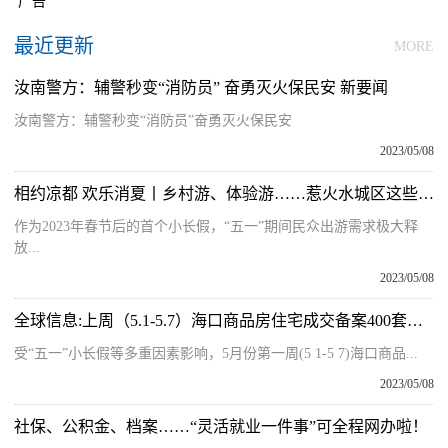
广告
最近更新
MORE
汝南警方：辅警秒变“消防员” 奋勇灭火保民安 新要闻
汝南警方：辅警秒变“消防员”奋勇灭火保民安
2023/05/08
相约凉都 欢乐消夏丨乡村游、体验游……惹火水城区这些景点！
作为2023年春节后的首个小长假，“五一”期间民众出游需求极大释
放...
2023/05/08
全球信息:上周（5.1-5.7）海口商品房住宅成交备案400套，仁恒滨江园72套领跑！
受“五一”小长假等多重因素影响，5月份第一周(5 1-5 7)海口商品...
2023/05/08
社保、公积金、档案……“灵活就业一件事”可全程网办啦！