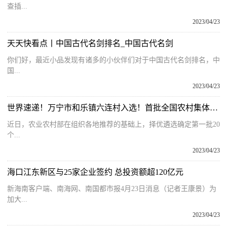
查插...
2023/04/23
天天快看点丨中国古代名剑排名_中国古代名剑
你们好，最近小品发现有诸多的小伙伴们对于中国古代名剑排名，中
国...
2023/04/23
世界速递！万宁市和乐镇六连村入选！首批全国农村集体经济发展村级典型案例公布
近日，农业农村部在组织各地推荐的基础上，择优遴选确定第一批20
个...
2023/04/23
海口江东新区与25家企业签约 总投资额超120亿元
新海南客户端、南海网、南国都市报4月23日消息（记者王康景）为
加大...
2023/04/23