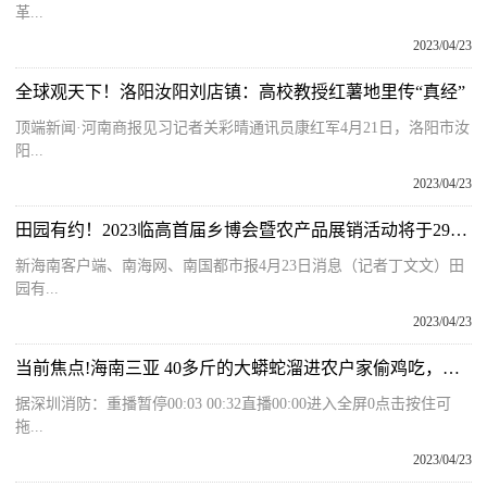
革...
2023/04/23
全球观天下！洛阳汝阳刘店镇：高校教授红薯地里传“真经”
顶端新闻·河南商报见习记者关彩晴通讯员康红军4月21日，洛阳市汝
阳...
2023/04/23
田园有约！2023临高首届乡博会暨农产品展销活动将于29日启幕
新海南客户端、南海网、南国都市报4月23日消息（记者丁文文）田
园有...
2023/04/23
当前焦点!海南三亚 40多斤的大蟒蛇溜进农户家偷鸡吃，被抓时撑得走不动道
据深圳消防：重播暂停00:03 00:32直播00:00进入全屏0点击按住可
拖...
2023/04/23