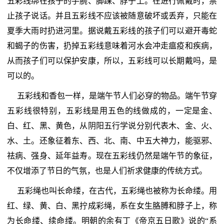
五彩线绑在孩子的手腕、脚踝、脖子上。在进行佩戴时，禁
止孩子说话。并且五彩线不应该被随意破坏或丢弃，只能在
夏季大雨时扔进河里。据说戴五彩线的孩子们可以避开毒蛇
和蝎子的伤害，扔掉五彩线意味着河水会冲走瘟疫和疾病，
从而孩子们可以保护安康，所以，五彩线可以长期戴吗，是
可以的。
五彩线和香包一样，是端午节人们必穿的物品。端午节穿
五彩线很特别，五彩线是用五色的线做成的，一定是金、
白、红、黑、黄色，从阴阳五行学说分别代表木、金、火、
水、土。还象征着东、西、北、南、中五大神力，能驱邪、
祛病、强身、延年益寿。现在五彩线仍然是端午节的象征，
不仅增添了节日的气氛，也是人们祈求健康的传统方式。
五彩绳也叫长命缕，在古代，五彩绳也被称为长命缕。用
红、绿、黄、白、黑拧成彩绳，系在女生胳膊和脖子上，称
为长命缕、续命缕。明朝的余有丁《帝京五日歌》说的“系