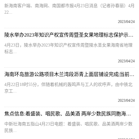
新海南客户端、南海网、南国都市报4月23日消息（记者孙春丽）4月
22...
2023/04/24
陵水举办2023年知识产权宣传周暨圣女果地理标志保护示范区启动仪式
4月23日，陵水举办2023年知识产权宣传周暨陵水圣女果海南省地理
标志...
2023/04/24
海南环岛旅游公路项目木兰湾段沥青上面层铺设完成|当前头条
4月22日18时55分，伴随着机械的轰鸣声与工人的欢呼声，由中铁北
京工...
2023/04/24
焦点信息:着盛装、唱民歌、品美酒 两岸少数民族同胞海南同庆“三月三”
中新社海南五指山4月23日电题：着盛装、唱民歌、品美酒两岸少数
民族...