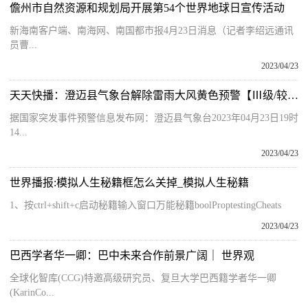
儋州市自然资源和规划局开展第54个世界地球日宣传活动
新海南客户端、南海网、南国都市报4月23日消息（记者李绍远通讯
员曹...
2023/04/23
天天快播：澄迈县气象台解除雷雨大风黄色预警【Ⅲ级/较重】
据国家突发事件预警信息发布网：澄迈县气象台2023年04月23日19时
14...
2023/04/23
世界播报:模拟人生秘籍框怎么关掉_模拟人生秘籍
1、按ctrl+shift+c启动秘籍输入窗口万能秘籍boolProptestingCheats
2023/04/23
巴西学者华一卿：巴中未来合作前景广阔｜ 世界观
全球化智库(CCG)特邀高级研究员、复旦大学巴西籍学者华一卿
(KarinCo...