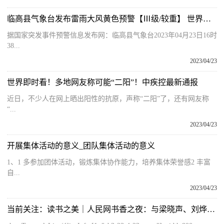
临高县气象台发布雷雨大风黄色预警【Ⅲ级/较重】 世界观速讯
据国家突发事件预警信息发布网：临高县气象台2023年04月23日16时
38...
2023/04/23
世界即时看！多地网友称可能“二阳”！中疾控最新通报
近日，不少人在网上晒出阳性的抗原，声称“二阳”了，还有网友称
“...
2023/04/23
开展集体活动的意义_团队集体活动的意义
1、1 多参加团体活动，锻炼集体协作能力，培养集体荣誉感2 丰富
自...
2023/04/23
当前关注：读书之美｜人民网书香之夜：与梁晓声、刘烨等20余位名人共享书香