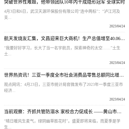
突破世界性难题，他带领团队10年内干成隐形冠军 全球实时
4月3日和6日，武汉天源环保股份有限公司“连中两标”：“泸江河及
支...
2023/04/24
航天发烧友汇集，文昌迎来巨大商机！生产总值增至40.06亿元！
“我要好好学习，长大了当一名宇航员，探索神奇的太空……”土生
土...
2023/04/24
世界热资讯！三亚一季度全市社会消费品零售总额同比增5.5％ 全市离岛免税零售额104.79亿
观点网讯：4月23日，三亚市统计局官微发布了2023年一季度三亚市
经济...
2023/04/24
当前观察：齐抓共管防溺水 家校合力促成长 ——黄山市实验小学召开全体家长会
“晴日暖风生麦气，绿阴幽草胜花时”。盛夏即将来临，而夏季是学
生...