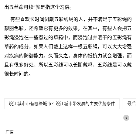
出五丝命可续”就是指这个习俗。
有些喜欢长时间佩戴五彩线绳的人，并不满足于五彩绳的
靓丽色彩，还希望它有更多的效果。在其中，有些人会把五
彩绳浸泡在一些煮过的草药中，而浸泡过并晒干的五彩绳有
草药的成分，如果人们戴上这样一根五彩绳，可以大大增强
对疾病的防御能力。久而久之，身体的抵抗力就会增强，而
且有很多好处，所以五彩线可以长期戴吗，五彩线是可以戴
很长时间的。
皖江城市带有哪些城市？皖江城市带发展的主要优势条件
最后
x
广告