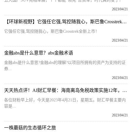
五大国产SUV亮相车展，个个都能“领先”合资车，时代真的变了？
2023/04/21
【环球新视野】它强任它强,驾控随我心，斯巴鲁Crosstrek全新上市！
它强任它强,驾控随我心，斯巴鲁Crosstrek全新上市！
2023/04/21
金融abs是什么意思？abs金融术语
金融abs是什么意思?金融abs的理解?以项目所拥有的资产为支持的证
券...
2023/04/21
天天热点评！AI财汇早餐：海南离岛免税政策实施12年，累计购物1850亿元
各位财粉早上好，今天是2023年4月21日，星期五。财汇早餐主要内
容是...
2023/04/21
一株蘑菇的生态循环之旅