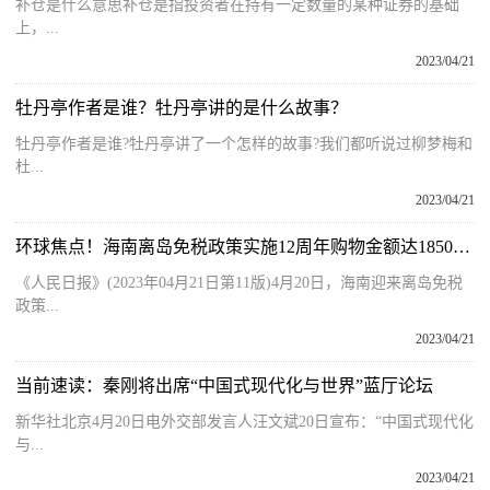
补仓是什么意思补仓是指投资者在持有一定数量的某种证券的基础
上，...
2023/04/21
牡丹亭作者是谁？牡丹亭讲的是什么故事？
牡丹亭作者是谁?牡丹亭讲了一个怎样的故事?我们都听说过柳梦梅和
杜...
2023/04/21
环球焦点！海南离岛免税政策实施12周年购物金额达1850亿元
《人民日报》(2023年04月21日第11版)4月20日，海南迎来离岛免税
政策...
2023/04/21
当前速读：秦刚将出席“中国式现代化与世界”蓝厅论坛
新华社北京4月20日电外交部发言人汪文斌20日宣布：“中国式现代化
与...
2023/04/21