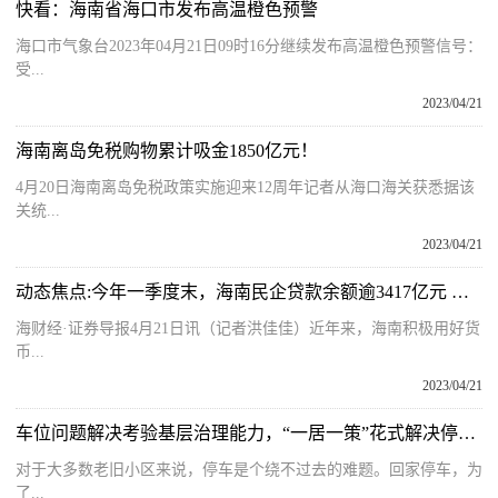
快看：海南省海口市发布高温橙色预警
海口市气象台2023年04月21日09时16分继续发布高温橙色预警信号：
受...
2023/04/21
海南离岛免税购物累计吸金1850亿元！
4月20日海南离岛免税政策实施迎来12周年记者从海口海关获悉据该
关统...
2023/04/21
动态焦点:今年一季度末，海南民企贷款余额逾3417亿元 同比增长7.8％
海财经·证券导报4月21日讯（记者洪佳佳）近年来，海南积极用好货
币...
2023/04/21
车位问题解决考验基层治理能力，“一居一策”花式解决停车难
对于大多数老旧小区来说，停车是个绕不过去的难题。回家停车，为
了...