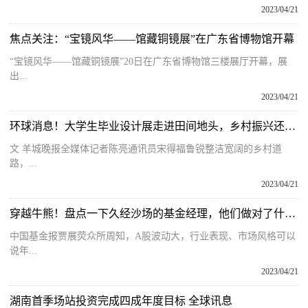
2023/04/21
焦点关注：“宝镜风华——馆藏铜镜展”在广东省博物馆开幕
“宝镜风华——馆藏铜镜展”20日在广东省博物馆三楼展厅开幕，展
出...
2023/04/21
环球消息！大学生毕业设计展走进田间地头，乡村振兴还能这么玩！
文 羊城晚报全媒体记者陈亮通讯员宋得福鲁锐整洁宽阔的乡村道
路，...
2023/04/21
穿越牛熊！盘点一下久经沙场的基金经理，他们做对了什么？
中国基金报贾展荧众所周知，A股波动大，行业表现、市场风格可以
说年...
2023/04/21
湖南首季场站投资完成四成年度目标 全球讯息