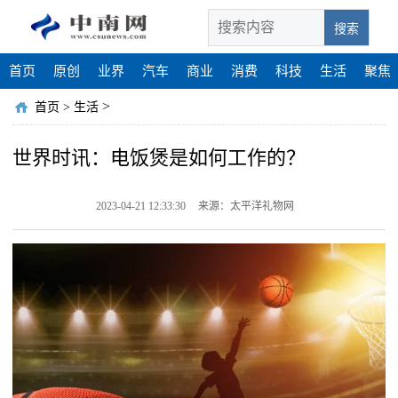
搜索
首页
原创
业界
汽车
商业
消费
科技
生活
聚焦
>
首页
>
生活
世界时讯：电饭煲是如何工作的？
2023-04-21 12:33:30
来源：太平洋礼物网