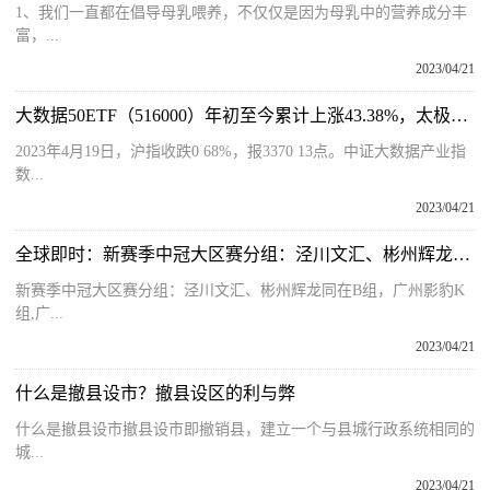
1、我们一直都在倡导母乳喂养，不仅仅是因为母乳中的营养成分丰
富，...
2023/04/21
大数据50ETF（516000）年初至今累计上涨43.38%，太极股份今日领涨8.91% 焦点
2023年4月19日，沪指收跌0 68%，报3370 13点。中证大数据产业指
数...
2023/04/21
全球即时：新赛季中冠大区赛分组：泾川文汇、彬州辉龙同在B组，广州影豹K组
新赛季中冠大区赛分组：泾川文汇、彬州辉龙同在B组，广州影豹K
组,广...
2023/04/21
什么是撤县设市？撤县设区的利与弊
什么是撤县设市撤县设市即撤销县，建立一个与县城行政系统相同的
城...
2023/04/21