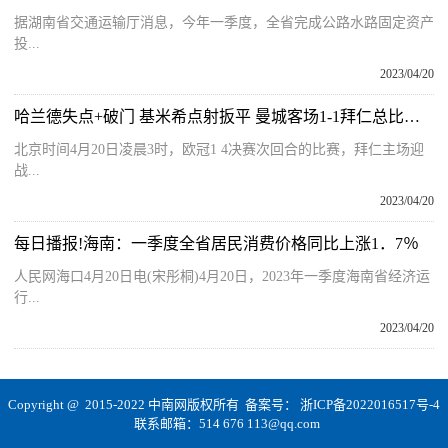
据湖南省交通运输厅消息，今年一季度，全省完成公路水路固定资产
投...
2023/04/20
哈兰德失点+破门 基米希点射扳平 曼城客场1-1拜仁总比分4-1晋级|环球滚动
北京时间4月20日凌晨3时，欧冠1 4决赛次回合的比赛，拜仁主场迎
战...
2023/04/20
每日播报!海南：一季度全省居民消费价格同比上涨1．7％
人民网海口4月20日电(宋彤桐)4月20日，2023年一季度海南省经济运
行...
2023/04/20
Copyright @ 2015-2022 中南网版权所有 备案号：
浙ICP备2022016517号-4
联系邮箱：514 676 113@qq.com