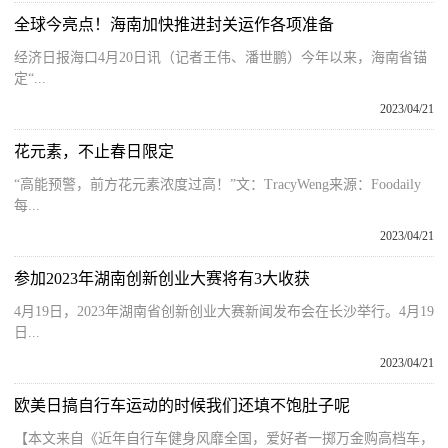
全球今亮点！海南加快推进封关运作各项准备
经济日报海口4月20日讯（记者王伟、潘世鹏）今年以来，海南省锚
定“...
2023/04/21
花元素，不止春日限定
“高能预警，前方花元素浓度过高！”文：TracyWeng来源：Foodaily
每...
2023/04/21
参加2023年湖南创新创业大赛将有3大收获
4月19日，2023年湖南省创新创业大赛新闻发布会在长沙举行。4月19
日...
2023/04/21
欧美日搞自行车运动的时候我们还填不饱肚子呢
【本文来自《近年自行车健身风靡全国，爱好者一掷万金购高档车，