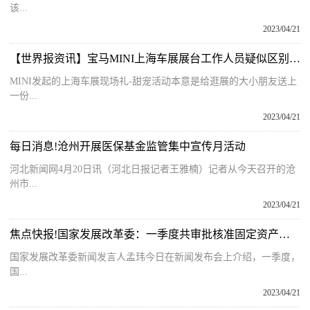
该...
2023/04/21
【世界报资讯】宝马MINI上海车展展台工作人员疑似区别对待中外访客， 官方致歉：改善管理加强内部培训
MINI发起的上海车展现场礼-甜宠活动本意是给逛展的大小朋友送上
一份...
2023/04/21
每日消息!沧州开展医保基金监管集中宣传月活动
河北新闻网4月20日讯（河北日报记者王雅楠）记者从今天召开的沧
州市...
2023/04/21
焦点快报!国家发展改革委：一季度共审批核准固定资产投资项目42个 总投资2803亿元
国家发展改革委新闻发言人孟玮今日在新闻发布会上介绍，一季度，
国...
2023/04/21