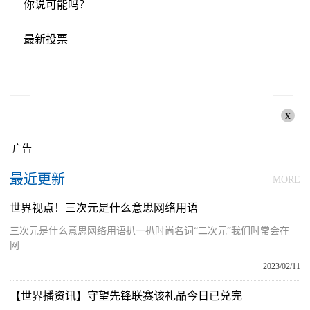
你说可能吗？
最新投票
x
广告
最近更新
MORE
世界视点！三次元是什么意思网络用语
三次元是什么意思网络用语扒一扒时尚名词“二次元”我们时常会在
网...
2023/02/11
【世界播资讯】守望先锋联赛该礼品今日已兑完