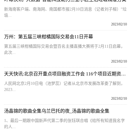
新海南客户端、南海网、南国都市报2月10日消息（记者刘子榕）“垃
圾...
2023/02/10
万州：第五届三峡柑橘国际交易会11日开幕
第五届三峡柑橘国际交易会暨百名主播直播大赛将于2月11日启幕，
此次...
2023/02/10
天天快讯:北京召开重点项目融资工作会 116个项目近期资金需求约541亿元
人民网北京2月10日电（池梦蕊）记者从北京市发展改革委了解到，
2023...
2023/02/10
汤晶锦的歌曲全集乌兰巴托的夜_汤晶锦的歌曲全集
1、最后一期跟中国新声代第二季的张钰琪合唱《给所有知道我名字
的人...