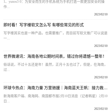
1、yunos3 0：为安全而生的手机系统为手机打造一款更加安全的操
作...
2023/02/10
即时看！写字楼软文怎么写 有哪些常见的形式
写字楼其实也是一种产品，也需要推广，而目前写软文推广可以说是
一...
2023/02/10
世界微速讯：海南各地公期时间表，错过你将遗憾一整年！
俗话说，不过十五还是年！虽然，正月十五也过了，但是，在海南，
过...
2023/02/10
环球今热点：海南力量 万里驰援｜海南蓝天王帆：接力救援 关键时刻我能上
新海南客户端、南海网、南国都市报2月10日消息（记者韩星）2月10
日...
2023/02/10