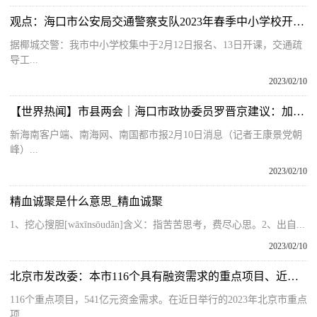
观点：海口市公安局交通警察支队2023年春季中小学校开学报名交通出行提示
据椰城交警：我市中小学校集中于2月12日报名、13日开课，交通疏
导工...
2023/02/10
【世界热闻】市县两会｜海口市政协委员罗晋京建议：加强琼州海峡南北岸联动 构建信息共享平台
新海南客户端、南海网、南国都市报2月10日消息（记者王康景党朝
峰）...
2023/02/10
精血诚聚是什么意思_精血诚聚
1、挖心搜胆[wāxīnsōudǎn]含义：指苦苦思考，费尽心思。2、出自...
2023/02/10
北京市发改委：本市116个具有融资需求的重点项目、近期资金需求约541亿元
116个重点项目，541亿元资金需求。在近日举行的2023年北京市重点
项...