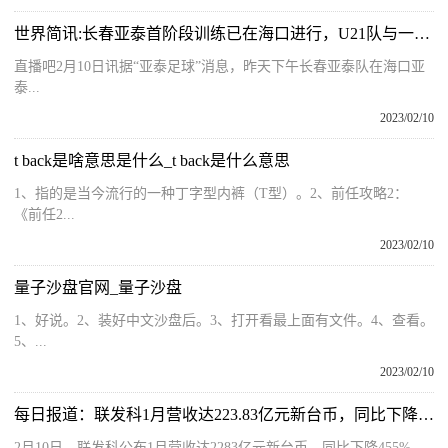
世界简讯:长春亚泰首阶段训练已在海口进行，U21队与一线队一同冬训
直播吧2月10日讯据“亚泰足球”消息，昨天下午长春亚泰队在海口亚
泰...
2023/02/10
t back是啥意思是什么_t back是什么意思
1、指的是当今流行的一种丁字型内裤（T型）。2、前任攻略2：
《前任2...
2023/02/10
量子沙盘官网_量子沙盘
1、好说。2、装好中文沙盘后。3、打开看最上面有文件。4、查看。
5、...
2023/02/10
每日报道：联发科1月营收达223.83亿元新台币，同比下降48.55%
2月10日，联发科公布1月营收达2283亿元新台币，同比下降455%，