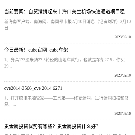
当前要闻：自贸港拼起来｜海口美兰机场快速通道项目稳步推进
新海南客户端、南海网、南国都市报2月10日消息（记者刘洋）2月10
日...
2023/02/10
今日最新！cube官网_cube车架
1、身高173厘米骑27 5轮径的山地车就行，也就是车架27 5，你买
29...
2023/02/10
cve2014-3566_cve 2014 6271
1、打开腾讯电脑管家——工具箱——修复漏洞，进行漏洞扫描和修
复。...
2023/02/10
贵金属投资优势有哪些？贵金属投资什么好？