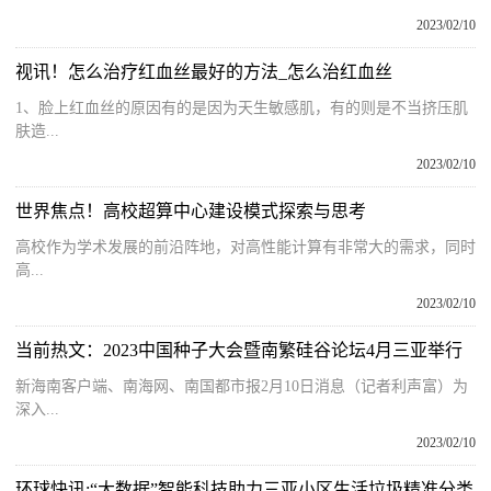
2023/02/10
视讯！怎么治疗红血丝最好的方法_怎么治红血丝
1、脸上红血丝的原因有的是因为天生敏感肌，有的则是不当挤压肌
肤造...
2023/02/10
世界焦点！高校超算中心建设模式探索与思考
高校作为学术发展的前沿阵地，对高性能计算有非常大的需求，同时
高...
2023/02/10
当前热文：2023中国种子大会暨南繁硅谷论坛4月三亚举行
新海南客户端、南海网、南国都市报2月10日消息（记者利声富）为
深入...
2023/02/10
环球快讯:“大数据”智能科技助力三亚小区生活垃圾精准分类