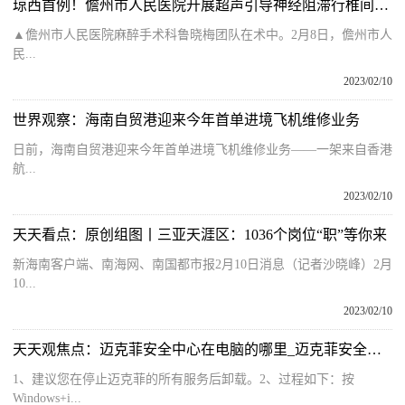
琼西首例！儋州市人民医院开展超声引导神经阻滞行椎间孔镜下椎板髓核摘除术
▲儋州市人民医院麻醉手术科鲁晓梅团队在术中。2月8日，儋州市人
民...
2023/02/10
世界观察：海南自贸港迎来今年首单进境飞机维修业务
日前，海南自贸港迎来今年首单进境飞机维修业务——一架来自香港
航...
2023/02/10
天天看点：原创组图丨三亚天涯区：1036个岗位“职”等你来
新海南客户端、南海网、南国都市报2月10日消息（记者沙晓峰）2月
10...
2023/02/10
天天观焦点：迈克菲安全中心在电脑的哪里_迈克菲安全中心
1、建议您在停止迈克菲的所有服务后卸载。2、过程如下：按
Windows+i...