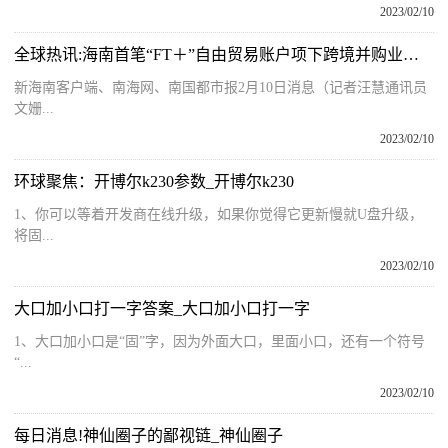
2023/02/10
全球热讯:海南首笔“FT＋”自由贸易账户项下跨境并购业务落地
新海南客户端、南海网、南国都市报2月10日消息（记者汪慧通讯员
文姗...
2023/02/10
环球聚焦：开博尔k230参数_开博尔k230
1、你可以等着开发商在线升级，如果你觉得它更新慢就U盘升级，
将固...
2023/02/10
大口加小口打一字答案_大口加小口打一字
1、大口加小口是“固”字，因为外面大口，里面小口，还有一个符号
“...
2023/02/10
每日消息!神仙圈子的鄙视链_神仙圈子