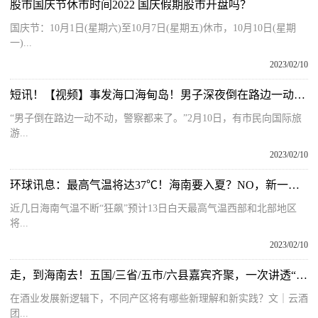
股市国庆节休市时间2022 国庆假期股市开盘吗？
国庆节：10月1日(星期六)至10月7日(星期五)休市，10月10日(星期
一)...
2023/02/10
短讯！【视频】事发海口海甸岛！男子深夜倒在路边一动不动！民警赶到现场……
“男子倒在路边一动不动，警察都来了。”2月10日，有市民向国际旅
游...
2023/02/10
环球讯息：最高气温将达37℃！海南要入夏？NO，新一波冷空气已上路……
近几日海南气温不断“狂飙”预计13日白天最高气温西部和北部地区
将...
2023/02/10
走，到海南去！五国/三省/五市/六县嘉宾齐聚，一次讲透“产区化”逻辑丨酒业创投大会
在酒业发展新逻辑下，不同产区将有哪些新理解和新实践？文｜云酒
团...