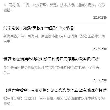
1、同花顺，工具，公式管理，新建，技术指标，通信达模式，名称
和描...
2023/02/10
海南家长，如遇“黑校车”“超员车”快举报
新海南客户端、南海网、南国都市报2月10日消息（记者王燕珍）海
南中...
2023/02/10
世界滚动:海南各地税务部门积极开展便民办税春风行动
今年是海南税务系统持续开展“便民办税春风行动”的第十个年头，
全...
2023/02/10
【世界快播报】三亚交警：法网恢恢莫侥幸 驾车逃逸亦枉然
据三亚交警：1月28日，三亚交警崖州大队交通事故处理中队接到报
警称...