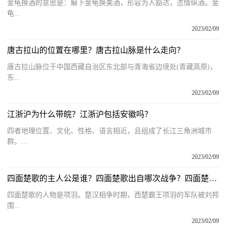
金龟换酒的意思是：解下金龟换美酒，形容为人豁达，恣情纵酒。金
龟...
2023/02/09
唐古拉山的位置在哪里？唐古拉山脉是什么走向？
唐古拉山脉位于中国西藏自治区东北部与青海省边境处(青藏高原)，
东...
2023/02/09
江浙沪为什么带皖？江浙沪包括安徽吗？
四者地理位置、文化、性格、语言相近，且组成了长江三角洲城市
群。...
2023/02/09
四面楚歌的主人公是谁？四面楚歌出自哪次战争？四面楚歌出处和含义
四面楚歌的人物是项羽。楚汉相争时期，西楚霸王项羽的军队被刘邦
围...
2023/02/09