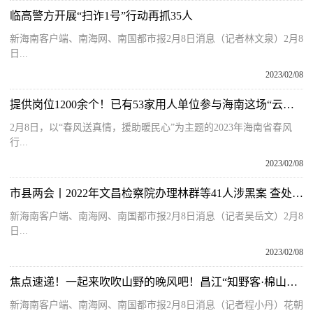
临高警方开展“扫诈1号”行动再抓35人
新海南客户端、南海网、南国都市报2月8日消息（记者林文泉）2月8
日...
2023/02/08
提供岗位1200余个！已有53家用人单位参与海南这场“云招聘”
2月8日，以“春风送真情，援助暖民心”为主题的2023年海南省春风
行...
2023/02/08
市县两会丨2022年文昌检察院办理林群等41人涉黑案 查处违法所得3859万元
新海南客户端、南海网、南国都市报2月8日消息（记者吴岳文）2月8
日...
2023/02/08
焦点速递！一起来吹吹山野的晚风吧！昌江“知野客·棉山野宿”露营营地正式开营
新海南客户端、南海网、南国都市报2月8日消息（记者程小丹）花朝