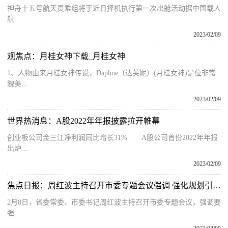
神舟十五号航天员乘组将于近日择机执行第一次出舱活动据中国载人
航...
2023/02/09
观焦点：月桂女神下载_月桂女神
1、人物由来月桂女神传说，Daphne（达芙妮）(月桂女神)是位非常
貌美...
2023/02/09
世界热消息：A股2022年年报披露拉开帷幕
创业板公司金三江净利润同比增长31% A股公司首份2022年年报
出炉...
2023/02/09
焦点日报：周红波主持召开市委专题会议强调 强化规划引领 严抓规划落实 为高质量发展提供坚实保障
2月8日，省委常委、市委书记周红波主持召开市委专题会议，强调要
强...