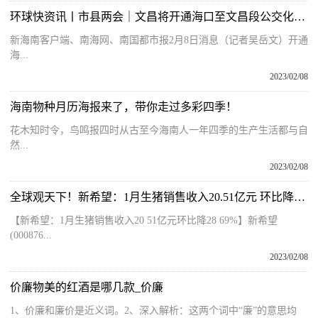
环球快资讯丨市县两会｜文昌将开通海口至文昌段公交化列车
新海南客户端、南海网、南国都市报2月8日消息（记者吴岳文）开通
海...
2023/02/08
海南物种月历海报来了，带你走过多彩四季！
花木知时令，鸟鸣报四时从古至今海南人一年四季的生产生活都与自
然...
2023/02/08
全球观天下！新希望：1月生猪销售收入20.51亿元 环比降28.69%
【新希望：1月生猪销售收入20 51亿元环比降28 69%】新希望
(000876...
2023/02/08
价廉物美的红酒是哪几款_价廉
1、价廉和廉价是近义词。2、深入解析：这两个词中“廉”的意思均