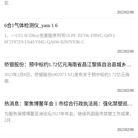
犹...
2023/02/08
6合1气体检测仪_yasu 1 6
1、>>CS1 6CDKey完美版序列号ULPF-ZEVK-FRWG-Q4YJ-
6F2T87Z9-U64J-Y84U-QA6W-82NJY83K-C
2023/02/08
侨银股份：预中标约1.72亿元海南省昌江黎族自治县城乡环卫作业市场化管理项目
2023年2月8日，侨银股份(002973 SZ)发布关于预中标约1 72亿元海
南...
2023/02/08
热消息：聚焦博鳌年会丨市综合行政执法局：强化禁塑巡查宣传工作 服务保障博鳌年会
为服务保障博鳌亚洲论坛2023年年会，继续巩固我市禁塑工作成果，
2月...
2023/02/08