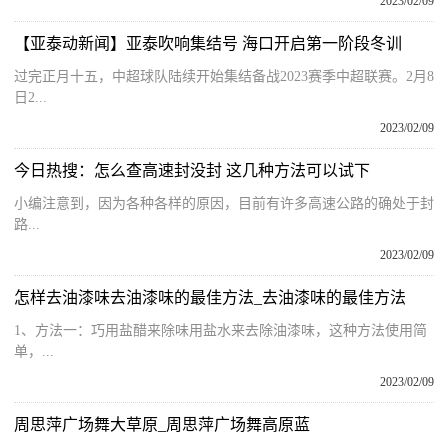
2023/02/09
【亚泰动新闻】亚泰吹响集结号 海口开启第一阶段冬训
过完正月十五，中超球队陆续开始集结备战2023赛季中超联赛。2月8
日2...
2023/02/09
今日热搜：怎么查高速封没封 这几种方法可以试下
小编注意到，因为各种各样的原因，目前有许多高速公路的确处于封
路...
2023/02/09
怎样去油漆味去油漆味的最佳方法_去油漆味的最佳方法
1、方法一：巧用盐醋来除味用盐水来去除油漆味，这种方法使用简
单，...
2023/02/09
周思萍广场舞大草原_周思萍广场舞高原蓝