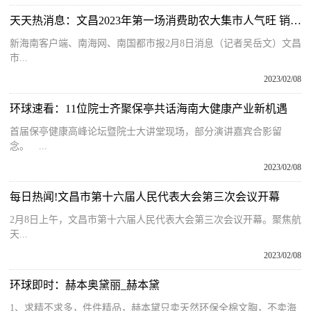
天天热消息：文昌2023年第一场消费助农大集市人气旺 销售额达18万元
新海南客户端、南海网、南国都市报2月8日消息（记者吴岳文）文昌
市...
2023/02/08
环球速看：11位院士齐聚保亭共话海南大健康产业新机遇
首届保亭健康高峰论坛暨院士大讲堂现场，部分演讲嘉宾合影留
念。 ...
2023/02/08
每日热闻!文昌市第十六届人民代表大会第三次会议开幕
2月8日上午，文昌市第十六届人民代表大会第三次会议开幕。聚焦航
天...
2023/02/08
环球即时：赫本奥黛丽_赫本黛
1、求精不求多，件件精品，赫本黛只卖天然环保全棉文胸，不卖海