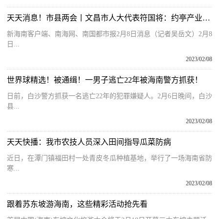
天天消息！市县两会丨文昌市人大代表符国将：约亭产业园入园企业项目达30个，完成总投资56亿元
新海南客户端、南海网、南国都市报2月8日消息（记者吴岳文）2月8
日...
2023/02/08
世界球精选！被通缉！一男子逃亡22年被海南警方抓获！
日前，白沙警方抓获一名逃亡22年的犯罪嫌疑人。2月6日晚间，白沙
县...
2023/02/08
天天快播：我市农技人员深入田间指导瓜菜防病
近日，在潭门镇福田村一处青皮冬瓜种植基地，举行了一场海南省防
寒...
2023/02/08
跟着苏东坡游海南，这些精彩活动抢先看