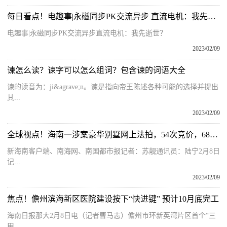
每日看点！电趣事|永磁同步PK交流异步 直流电机：我先逝世？
电趣事|永磁同步PK交流异步直流电机：我先逝世？
2023/02/09
谏怎么读？谏字可以怎么组词？包含谏的词语大全
谏的读音为：ji&agrave;n。谏是指向帝王陈述各种可能的选择并提出
其...
2023/02/09
全球视点！海南一涉案豪华别墅网上法拍，54次竞价，6800余万成交！
新海南客户端、南海网、南国都市报记者：苏靓通讯员：陆宁2月8日
记...
2023/02/09
焦点！儋州滨海新区医院建设按下“快进键” 预计10月底完工
海南日报那大2月8日电（记者曹马志）儋州市环新英湾片区首个“三
甲...