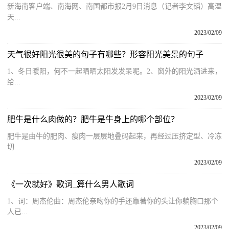
新海南客户端、南海网、南国都市报2月9日消息（记者李文韬）高温
天...
2023/02/09
天气很好阳光很美的句子有哪些？形容阳光美景的句子
1、冬日暖阳，何不一起晒晒太阳发发呆呢。2、窗外的阳光洒进来，
给...
2023/02/09
肥牛是什么肉做的？肥牛是牛身上的哪个部位？
肥牛是由牛的肥肉、瘦肉一层层地叠码起来，再经过压挤定型、冷冻
切...
2023/02/09
《一次就好》歌词_算什么男人歌词
1、词：周杰伦曲：周杰伦亲吻你的手还靠著你的头让你躺胸口那个
人已...
2023/02/09