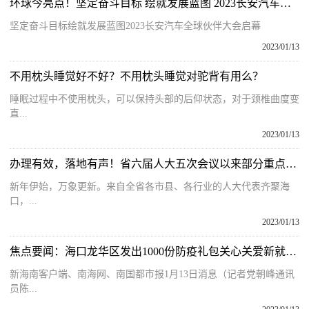
环球今亮点！坚定奋斗目标 绘就发展蓝图 2023长安汽车全球伙伴大会启幕
坚定奋斗目标绘就发展蓝图2023长安汽车全球伙伴大会启幕
2023/01/13
不用枕头睡觉好不好？不用枕头睡觉对驼背有用么？
睡眠过程中不使用枕头，可以保持头部的后仰状态，对于颈椎曲度变
直...
2023/01/13
办理有效，落地有声！省六届人大五次会议以来部分重点督办建议盘点
新年伊始，万象更新。来自全省各市县、各行业的人大代表齐聚海
口，...
2023/01/13
焦点要闻：海口龙华区发出1000份防疫礼包关心关爱新就业群体
新海南客户端、南海网、南国都市报1月13日消息（记者党朝峰通讯
员陈...