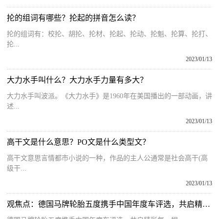
抡的组词有哪些？抡起的拼音怎么读？
抡的组词有：校抡、胡抡、抡材、抡起、抡动、抡魁、抡算、抡打、
抡...
2023/01/13
大力水手叫什么？大力水手力量有多大？
大力水手叫波派。《大力水手》是1960年在美国播出的一部动画，讲
述...
2023/01/13
高干文是什么意思？PO文是什么类型文？
高干文意思言情都市小说的一种，作品的主人公通常是社会高干(高
级干...
2023/01/13
观焦点：德国马牌轮胎五度携手中国年度车评选，共启精彩每一程