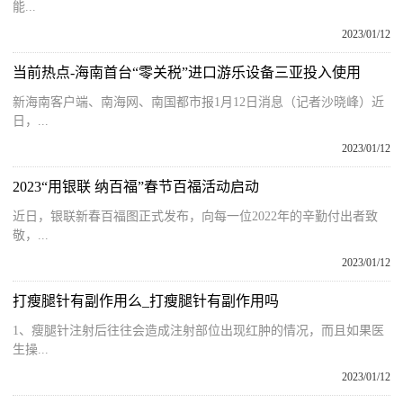
能...
2023/01/12
当前热点-海南首台“零关税”进口游乐设备三亚投入使用
新海南客户端、南海网、南国都市报1月12日消息（记者沙晓峰）近
日，...
2023/01/12
2023“用银联 纳百福”春节百福活动启动
近日，银联新春百福图正式发布，向每一位2022年的辛勤付出者致
敬，...
2023/01/12
打瘦腿针有副作用么_打瘦腿针有副作用吗
1、瘦腿针注射后往往会造成注射部位出现红肿的情况，而且如果医
生操...
2023/01/12