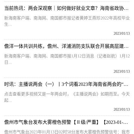
当前热讯：两会深观察｜如何做好就业文章？海南省政协委员给出建议
新海南客户端、南海网、南国都市报记者黄婷王燕珍2022年高校毕业
生...
2023/01/13
儋洋一体共训共练，儋州、洋浦消防支队联合开展高层建筑灭火救援实战演练
新海南客户端、南海网、南国都市报1月12日消息（记者赵航）1月12
日...
2023/01/13
时讯：主播说两会（一）丨3个词看2023年海南省两会的“小期待”
点击查看更多视频又是一年两会时，《主播说两会》如期而至。今天
起...
2023/01/13
儋州市气象台发布大雾橙色预警【Ⅱ级/严重】【2023-01-13】
儋州市气象台2023年01月13日02时58分发布大雾橙色预警信号：我市