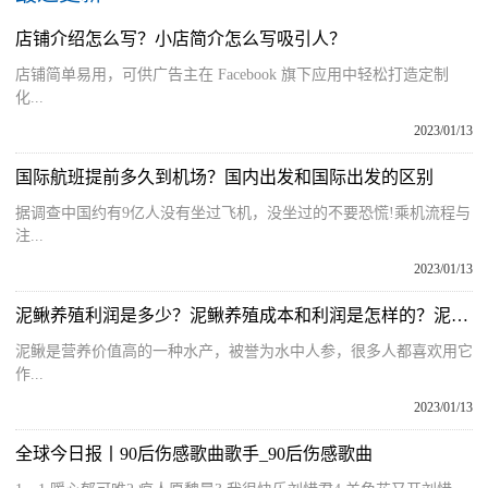
店铺介绍怎么写？小店简介怎么写吸引人？
店铺简单易用，可供广告主在 Facebook 旗下应用中轻松打造定制
化...
2023/01/13
国际航班提前多久到机场？国内出发和国际出发的区别
据调查中国约有9亿人没有坐过飞机，没坐过的不要恐慌!乘机流程与
注...
2023/01/13
泥鳅养殖利润是多少？泥鳅养殖成本和利润是怎样的？泥鳅养殖市场前景
泥鳅是营养价值高的一种水产，被誉为水中人参，很多人都喜欢用它
作...
2023/01/13
全球今日报丨90后伤感歌曲歌手_90后伤感歌曲