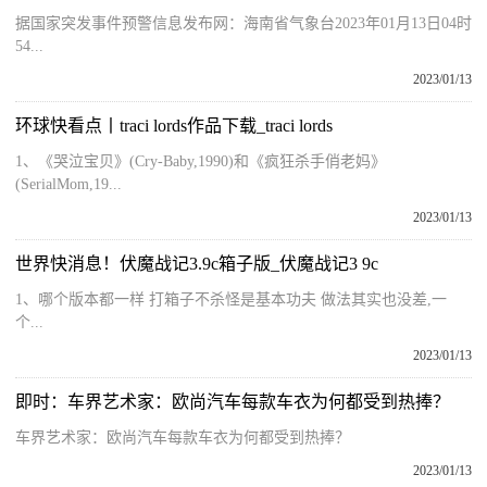
据国家突发事件预警信息发布网：海南省气象台2023年01月13日04时
54...
2023/01/13
环球快看点丨traci lords作品下载_traci lords
1、《哭泣宝贝》(Cry-Baby,1990)和《疯狂杀手俏老妈》
(SerialMom,19...
2023/01/13
世界快消息！伏魔战记3.9c箱子版_伏魔战记3 9c
1、哪个版本都一样 打箱子不杀怪是基本功夫 做法其实也没差,一
个...
2023/01/13
即时：车界艺术家：欧尚汽车每款车衣为何都受到热捧？
车界艺术家：欧尚汽车每款车衣为何都受到热捧？
2023/01/13