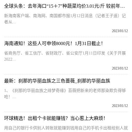
全球头条：去年海口“15＋7”种蔬菜均价3.01元/斤 较前年下降
新海南客户端、南海网、南国都市报1月12日消息（记者王子遥）记
者从...
2023/01/12
海南通知！这些人可申领8000元！1月31日截止！
省商务厅、省工信厅、省财政厅、省公安厅1月11日印发《关于开展
2022...
2023/01/12
最新：刹那的华丽血族之三色蔷薇_刹那的华丽血族
1、《刹那的华丽血族之绯梦奇缘》苔薇把新来的老师那染欺负得够
呛！...
2023/01/12
环球精选！出租个卡就能赚钱？当心惹上大麻烦！
用自己的银行卡供别人转账就能赚到钱用自己的手机卡出租给别人就