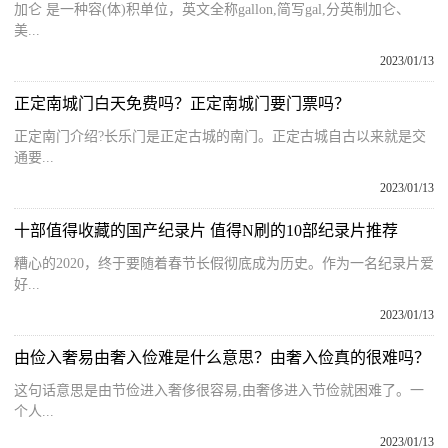
加仑 是一种容(体)积单位，英文全称gallon,简写gal,分英制加仑、
美...
2023/01/13
正定南城门白天免费吗？正定南城门要门票吗？
正定南门介绍?长乐门是正定古城的南门。正定古城自古以来就是交
通要...
2023/01/13
十部值得收藏的国产纪录片 值得N刷的10部纪录片推荐
糟心的2020，终于要随着春节长假彻底成为历史。作为一名纪录片爱
好...
2023/01/13
由俭入奢易由奢入俭难是什么意思？由奢入俭真的很难吗？
这句话意思是由节俭进入奢侈很容易,由奢侈进入节俭就困难了。一
个人...
2023/01/13