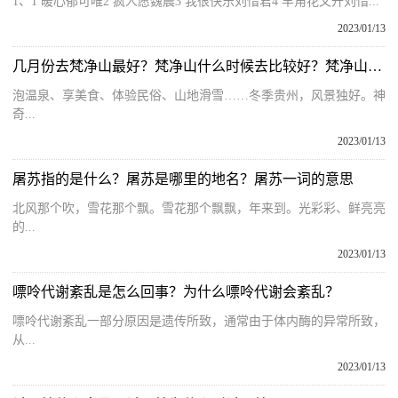
1、1 暖心郁可唯2 疯人愿魏晨3 我很快乐刘惜君4 羊角花又开刘惜...
2023/01/13
几月份去梵净山最好？梵净山什么时候去比较好？梵净山自助攻略
泡温泉、享美食、体验民俗、山地滑雪……冬季贵州，风景独好。神
奇...
2023/01/13
屠苏指的是什么？屠苏是哪里的地名？屠苏一词的意思
北风那个吹，雪花那个飘。雪花那个飘飘，年来到。光彩彩、鲜亮亮
的...
2023/01/13
嘌呤代谢紊乱是怎么回事？为什么嘌呤代谢会紊乱？
嘌呤代谢紊乱一部分原因是遗传所致，通常由于体内酶的异常所致，
从...
2023/01/13