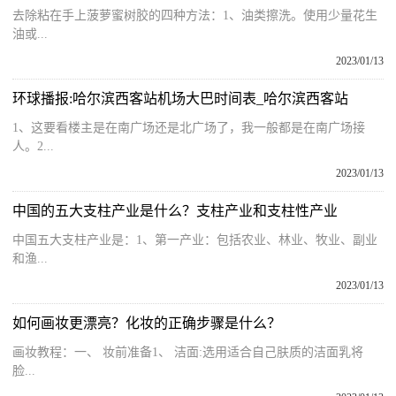
去除粘在手上菠萝蜜树胶的四种方法：1、油类擦洗。使用少量花生
油或...
2023/01/13
环球播报:哈尔滨西客站机场大巴时间表_哈尔滨西客站
1、这要看楼主是在南广场还是北广场了，我一般都是在南广场接
人。2...
2023/01/13
中国的五大支柱产业是什么？支柱产业和支柱性产业
中国五大支柱产业是：1、第一产业：包括农业、林业、牧业、副业
和渔...
2023/01/13
如何画妆更漂亮？化妆的正确步骤是什么？
画妆教程：一、 妆前准备1、 洁面:选用适合自己肤质的洁面乳将
脸...