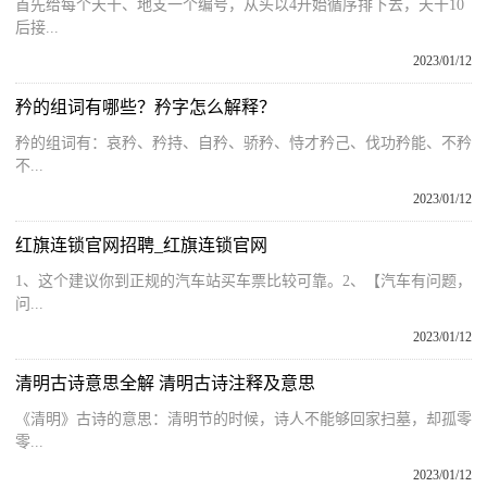
首先给每个天干、地支一个编号，从头以4开始循序排下去，天干10
后接...
2023/01/12
矜的组词有哪些？矜字怎么解释？
矜的组词有：哀矜、矜持、自矜、骄矜、恃才矜己、伐功矜能、不矜
不...
2023/01/12
红旗连锁官网招聘_红旗连锁官网
1、这个建议你到正规的汽车站买车票比较可靠。2、【汽车有问题，
问...
2023/01/12
清明古诗意思全解 清明古诗注释及意思
《清明》古诗的意思：清明节的时候，诗人不能够回家扫墓，却孤零
零...
2023/01/12