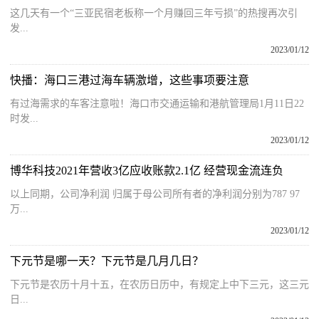
这几天有一个“三亚民宿老板称一个月赚回三年亏损”的热搜再次引
发...
2023/01/12
快播：海口三港过海车辆激增，这些事项要注意
有过海需求的车客注意啦！海口市交通运输和港航管理局1月11日22
时发...
2023/01/12
博华科技2021年营收3亿应收账款2.1亿 经营现金流连负
以上同期，公司净利润 归属于母公司所有者的净利润分别为787 97
万...
2023/01/12
下元节是哪一天？下元节是几月几日？
下元节是农历十月十五，在农历日历中，有规定上中下三元，这三元
日...