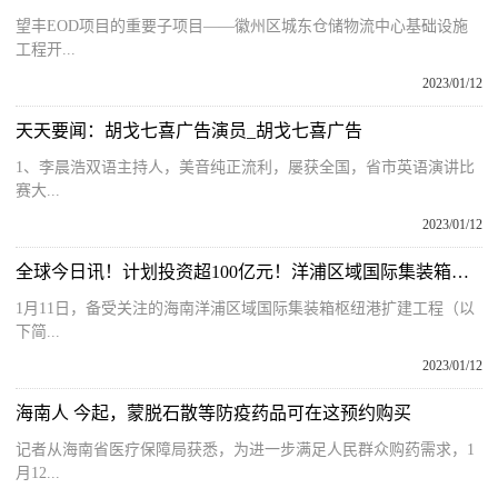
望丰EOD项目的重要子项目——徽州区城东仓储物流中心基础设施
工程开...
2023/01/12
天天要闻：胡戈七喜广告演员_胡戈七喜广告
1、李晨浩双语主持人，美音纯正流利，屡获全国，省市英语演讲比
赛大...
2023/01/12
全球今日讯！计划投资超100亿元！洋浦区域国际集装箱枢纽港扩建工程开工
1月11日，备受关注的海南洋浦区域国际集装箱枢纽港扩建工程（以
下简...
2023/01/12
海南人 今起，蒙脱石散等防疫药品可在这预约购买
记者从海南省医疗保障局获悉，为进一步满足人民群众购药需求，1
月12...