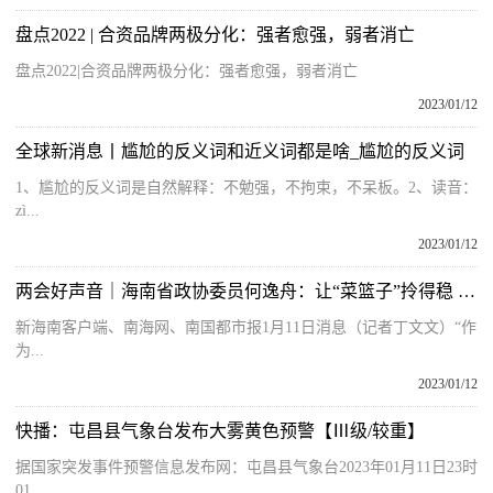
盘点2022 | 合资品牌两极分化：强者愈强，弱者消亡
盘点2022|合资品牌两极分化：强者愈强，弱者消亡
2023/01/12
全球新消息丨尴尬的反义词和近义词都是啥_尴尬的反义词
1、尴尬的反义词是自然解释：不勉强，不拘束，不呆板。2、读音：
zì...
2023/01/12
两会好声音｜海南省政协委员何逸舟：让“菜篮子”拎得稳 以市场手段平抑菜价
新海南客户端、南海网、南国都市报1月11日消息（记者丁文文）“作
为...
2023/01/12
快播：屯昌县气象台发布大雾黄色预警【Ⅲ级/较重】
据国家突发事件预警信息发布网：屯昌县气象台2023年01月11日23时
01...