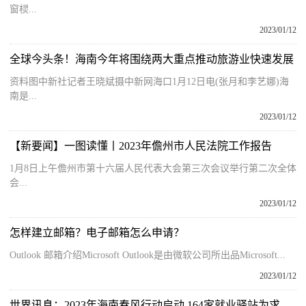
窗棂...
2023/01/12
全球今头条！海南今年将围绕两大重点推动旅游业快速发展
资料图中新社记者王晓斌摄中新网海口1月12日电(张月和李艺娜)海
南是...
2023/01/12
【新要闻】一图读懂丨2023年儋州市人民法院工作报告
1月8日上午儋州市第十六届人民代表大会第三次会议举行第二次全体
会...
2023/01/12
怎样建立邮箱？电子邮箱怎么申请？
Outlook 邮箱介绍Microsoft Outlook是由微软公司所出品Microsoft...
2023/01/12
世界讯息：2023年海南春风行动启动 164家就业驿站为求职者和用人单位牵线搭桥