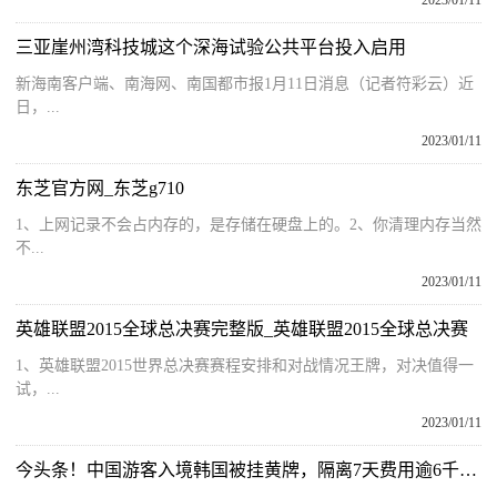
2023/01/11
三亚崖州湾科技城这个深海试验公共平台投入启用
新海南客户端、南海网、南国都市报1月11日消息（记者符彩云）近
日，...
2023/01/11
东芝官方网_东芝g710
1、上网记录不会占内存的，是存储在硬盘上的。2、你清理内存当然
不...
2023/01/11
英雄联盟2015全球总决赛完整版_英雄联盟2015全球总决赛
1、英雄联盟2015世界总决赛赛程安排和对战情况王牌，对决值得一
试，...
2023/01/11
今头条！中国游客入境韩国被挂黄牌，隔离7天费用逾6千！日本发红色挂件标记中国旅客