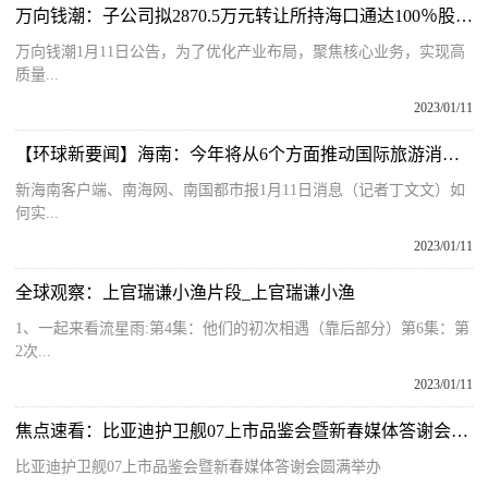
万向钱潮：子公司拟2870.5万元转让所持海口通达100％股权予上万清源
万向钱潮1月11日公告，为了优化产业布局，聚焦核心业务，实现高
质量...
2023/01/11
【环球新要闻】海南：今年将从6个方面推动国际旅游消费中心和全域旅游建设
新海南客户端、南海网、南国都市报1月11日消息（记者丁文文）如
何实...
2023/01/11
全球观察：上官瑞谦小渔片段_上官瑞谦小渔
1、一起来看流星雨:第4集：他们的初次相遇（靠后部分）第6集：第
2次...
2023/01/11
焦点速看：比亚迪护卫舰07上市品鉴会暨新春媒体答谢会圆满举办
比亚迪护卫舰07上市品鉴会暨新春媒体答谢会圆满举办