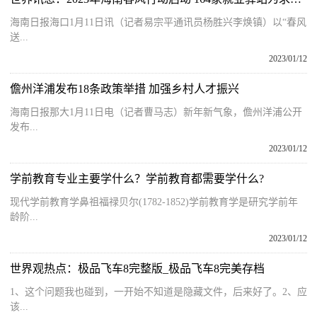
海南日报海口1月11日讯（记者易宗平通讯员杨胜兴李焕镇）以“春风
送...
2023/01/12
儋州洋浦发布18条政策举措 加强乡村人才振兴
海南日报那大1月11日电（记者曹马志）新年新气象，儋州洋浦公开
发布...
2023/01/12
学前教育专业主要学什么？学前教育都需要学什么?
现代学前教育学鼻祖福禄贝尔(1782-1852)学前教育学是研究学前年
龄阶...
2023/01/12
世界观热点：极品飞车8完整版_极品飞车8完美存档
1、这个问题我也碰到，一开始不知道是隐藏文件，后来好了。2、应
该...