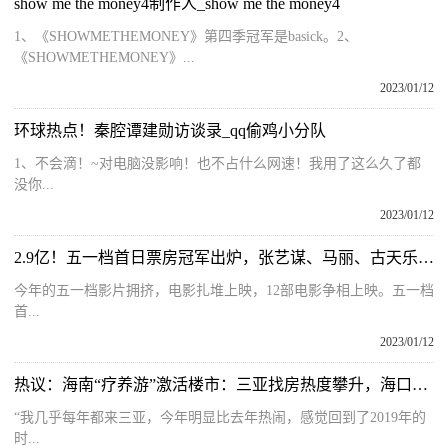
show me the money4制作人_show me the money4
1、《SHOWMETHEMONEY》第四季冠军是basick。2、
《SHOWMETHEMONEY》...
2023/01/12
环球热点！秦腔谭建勋访谈录_qq偷鸡小分队
1、不会滴！~对电脑没影响！也不占什么网速！我用了这么久了都
没你...
2023/01/12
2.9亿！五一档首日票房冠军出炉，张艺谋、马丽、古天乐只能垫底
今年的五一档影片拥挤，电影扎堆上映，12部电影争相上映。五一档
首...
2023/01/12
热议：海南“疗养游”激活楼市：三亚找房热度攀升，海口租赁市场活跃
“我几乎每年都来三亚，今年明显比去年热闹，感觉回到了2019年的
时...