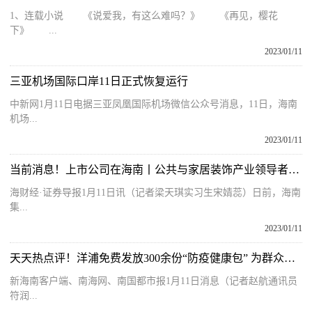
1、连载小说 《说爱我，有这么难吗？》 《再见，樱花
下》 ...
2023/01/11
三亚机场国际口岸11日正式恢复运行
中新网1月11日电据三亚凤凰国际机场微信公众号消息，11日，海南
机场...
2023/01/11
当前消息！上市公司在海南丨公共与家居装饰产业领导者金螳螂在海南成立电子商务公司
海财经·证券导报1月11日讯（记者梁天琪实习生宋婧蕊）日前，海南
集...
2023/01/11
天天热点评！洋浦免费发放300余份“防疫健康包” 为群众送去健康保障
新海南客户端、南海网、南国都市报1月11日消息（记者赵航通讯员
符润...