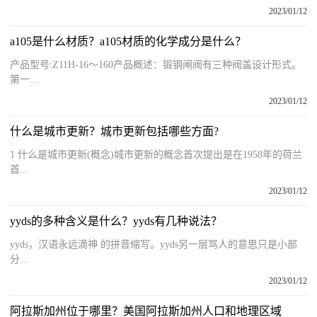
2023/01/12
a105是什么材质？a105材质的化学成分是什么？
产品型号:Z11H-16～160产品概述：锻钢闸阀有三种阀盖设计形式。
第一...
2023/01/12
什么是城市更新？城市更新包括哪些方面?
1 什么是城市更新(概念)城市更新的概念首次提出是在1958年的荷兰
首...
2023/01/12
yyds的多种含义是什么？yyds有几种说法？
yyds，汉语永远滴神 的拼音缩写。yyds另一层骂人的意思只是小部
分...
2023/01/12
阿拉斯加州位于哪里？美国阿拉斯加州人口和地理区域