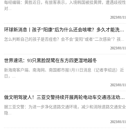
每经编辑：黄胜近日，有旅客表示，入境韩国被挂黄牌，遭遇歧视性
对...
2023/01/11
环球新消息丨孩子“阳康”后为什么还会咳嗽？多久才能洗澡、运动？
怎么判断自己的孩子是否痊愈？会不会“复阳”或者“二次感染”？孩...
2023/01/11
世界速讯：93只黑脸琵鹭在东方四更湿地越冬
新海南客户端、南海网、南国都市报1月11日消息（记者李绍远）近
日，...
2023/01/11
做文明驾驶人！三亚交警持续开展两轮电动车交通违法劝导整治行动｜平安春运 交警同行
据三亚交警：为进一步净化道路交通环境，减少和消除道路交通安全
隐...
2023/01/11