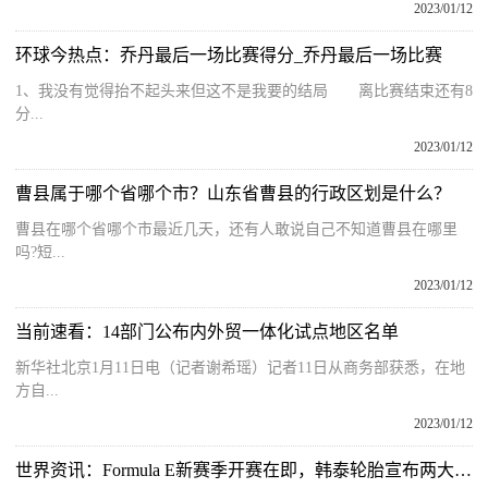
2023/01/12
环球今热点：乔丹最后一场比赛得分_乔丹最后一场比赛
1、我没有觉得抬不起头来但这不是我要的结局 离比赛结束还有8
分...
2023/01/12
曹县属于哪个省哪个市？山东省曹县的行政区划是什么？
曹县在哪个省哪个市最近几天，还有人敢说自己不知道曹县在哪里
吗?短...
2023/01/12
当前速看：14部门公布内外贸一体化试点地区名单
新华社北京1月11日电（记者谢希瑶）记者11日从商务部获悉，在地
方自...
2023/01/12
世界资讯：Formula E新赛季开赛在即，韩泰轮胎宣布两大动作