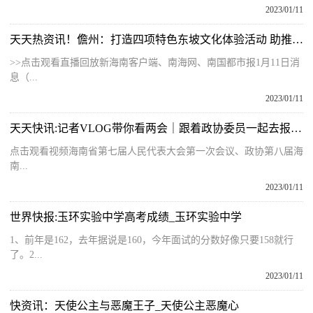
2023/01/11
天天热资讯！儋州：打造四项特色东坡文化体验活动 助推文旅融合发展
>>点击观看直播回放新海南客户端、南海网、南国都市报1月11日消
息（...
2023/01/11
天天快讯:记者VLOG带你看两会｜跟着政协委员一起去报到 海南进入“两会时间”
点击观看视频海南省第七届人民代表大会第一次会议、政协第八届海
南...
2023/01/11
世界快报:玉环实验中学高考成绩_玉环实验中学
1、前年是162，去年据说是160，今年面试的分数好像只要158就行
了。2...
2023/01/11
快资讯：天使公主与恶魔王子_天使公主恶魔心