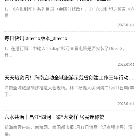
1、《六世封印》系列目录（会随时修改）：1）六世封印之预告《六
世...
2023/01/11
每日快讯!direct x版本_direct x
1、在运行窗口中输入“dxdiag”即可查看电脑是否安装了DirectX，
具...
2023/01/11
天天热资讯！海南启动全域旅游示范省创建工作三年行动计划
海南全域旅游创建推进大会现场。林子杨摄人民网海口1月11日电(李
学...
2023/01/11
六水共治｜昌江“四河一渠”大变样 居民连称赞
新海南客户端、南海网、南国都市报1月11日消息（记者程小丹）清
晨，...