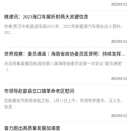
2023/01/12
微速讯：2023海口车展折射两大关键信息
作者|贾卫中来源|选车网2021年、2022年新能源汽车增长出人意料，
202...
2023/01/12
世界观察：委员通道｜海南省政协委员匡贤明：持续发挥RCEP与自贸港政策叠加效应
点击观看直播回放|政协第八届海南省委员会第一次会议“委员通道”
（...
2023/01/12
市领导赴歙县岔口镇革命老区慰问
在新春佳节即将来临之际，1月11日上午，市领导罗建华、汪义生、
张亚...
2023/01/12
奋力跑出高质量发展加速度