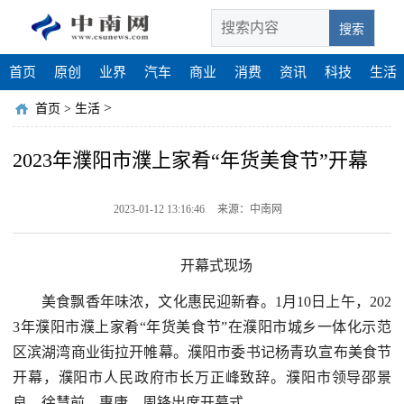
搜索
首页
原创
业界
汽车
商业
消费
资讯
科技
生活
>
首页
>
生活
2023年濮阳市濮上家肴“年货美食节”开幕
2023-01-12 13:16:46
来源：中南网
开幕式现场
美食飘香年味浓，文化惠民迎新春。1月10日上午，202
3年濮阳市濮上家肴“年货美食节”在濮阳市城乡一体化示范
区滨湖湾商业街拉开帷幕。濮阳市委书记杨青玖宣布美食节
开幕，濮阳市人民政府市长万正峰致辞。濮阳市领导邵景
良、徐慧前、惠康、周锋出席开幕式。