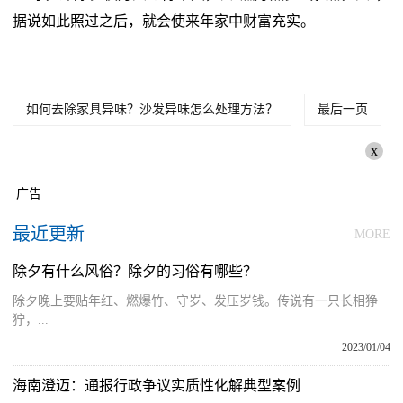
据说如此照过之后，就会使来年家中财富充实。
如何去除家具异味？沙发异味怎么处理方法？
最后一页
x
广告
最近更新
MORE
除夕有什么风俗？除夕的习俗有哪些？
除夕晚上要贴年红、燃爆竹、守岁、发压岁钱。传说有一只长相狰
狞，...
2023/01/04
海南澄迈：通报行政争议实质性化解典型案例