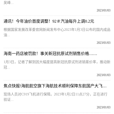
吴峰...
2023/01/03
通讯！今年油价首度调整！92＃汽油每升上调0.2元
根据国家发展改革委官网新闻发布中心2023年1月3日公布的国内成品
油...
2023/01/03
海南一药店被罚款！事关新冠抗原试剂销售价格……
1月3日，记者了解到因大幅度提高新冠抗原试剂进销差价率，推动新
冠...
2023/01/03
焦点快报!海航航空旗下海航技术顺利保障东航国产大飞机C919验证飞行任务
现场人员对C919飞机进行保障。2023年1月2日11点27分，正在进行
验证...
2023/01/03