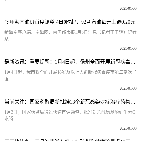
2023/01/03
今年海南油价首度调整 4日0时起，92＃汽油每升上调0.20元
新海南客户端、南海网、南国都市报1月3日消息（记者王子遥）记者
从...
2023/01/03
最新资讯：重要提醒：1月4日起，儋州全面开展新冠病毒疫苗“第四针”接种
1月4日起，我市将全面开展18岁及以上人群新冠病毒疫苗第二剂次加
强...
2023/01/03
当前关注：国家药监局新批准13个新冠感染对症治疗药物上市，海南两药企入选
1月3日，国家药监局通过快速审评通道，批准对乙酰氨基酚维生素C
泡腾...
2023/01/03