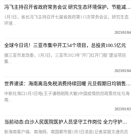
冯飞主持召开省政府常务会议 研究生态环境保护、节能减排等工作
1月3日，省长冯飞主持召开七届省政府第113次常务会议，研究生态
环境...
2023/01/04
全球今日讯！三亚市集中开工54个项目，总投资100.5亿元
据三亚市发改委，1月3日，三亚市2023年“开门红开门稳”建设项目
集...
2023/01/04
世界速读：海南离岛免税消费持续回暖 元旦假期日均销售额1.4亿元
中新社海口1月3日电(王子谦杨刚陈大敏)中国疫情防控政策优化与海
南...
2023/01/03
当前动态:白沙人民医院医护人员坚守工作岗位 全力守护百姓健康
新海南客户端、南海网、南国都市报1月3日消息(记者梁振文通讯员