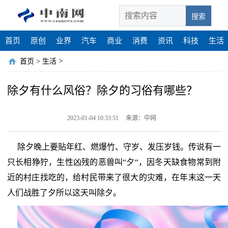
搜索
首页
原创
业界
汽车
商业
消费
资讯
科技
生活
>
首页
>
生活
除夕有什么风俗？除夕的习俗有哪些？
2023-01-04 10:33:51
来源：中网
除夕晚上要贴年红、燃爆竹、守岁、发压岁钱。传说有一
只长相狰狞，生性凶残的恶兽叫“夕“，因冬天缺食物常到附
近的村庄找吃的，给村民带来了很大的灾难，在年末这一天
人们战胜了夕所以这天叫除夕。