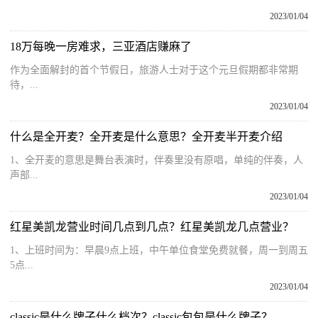
2023/01/04
18万每晚一房难求，三亚酒店赚麻了
作为全面解封的首个节假日，旅游人士对于这个元旦假期都非常期
待，...
2023/01/04
什么是全开麦？全开麦是什么意思？全开麦半开麦介绍
1、全开麦的意思是舞台表演时，伴奏里没有原唱，单纯的伴奏，人
声部...
2023/01/04
红星美凯龙营业时间几点到几点？红星美凯龙几点营业？
1、上班时间为：早晨9点上班，中午单位食堂免费就餐，周一到周五
5点...
2023/01/04
classic是什么牌子什么档次？classic包包是什么牌子？