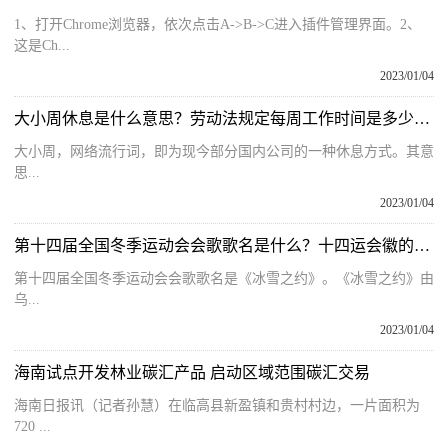
1、打开Chrome浏览器，依次点击A->B->C进入插件管理界面。2、
这是Ch...
2023/01/04
大小周休息是什么意思？劳动法规定每周工作时间是多少小时最新
大小周，网络流行词，即为现今部分国内公司的一种休息方式。其意
思...
2023/01/04
第十四届全国冬季运动会会歌歌名是什么？十四运会徽的含义是什么？
第十四届全国冬季运动会会歌歌名是《冰雪之约》。《冰雪之约》由
乌...
2023/01/04
海南试点开发林业碳汇产品 启动区域范围碳汇交易
海南日报讯（记者孙慧）在临高县新盈镇和贵村村边，一片面积为
720 ...