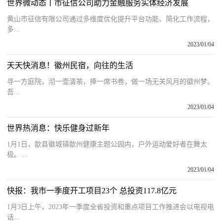
世界微动态丨市征信公司助力金融服务实体经济发展
黄山市征信有限公司通过多维度优化提升平台功能、简化工作流程，
多...
2023/01/04
天天快消息！徽州民宿，向往的生活
寻一方庭院，沏一壶清茶，捧一席书卷，做一场无关风月的徽州梦。
吾...
2023/01/04
世界热消息：快乐健身过新年
1月1日，歙县徽城镇歙州健康主题公园内，户外运动爱好者在舞太
极。...
2023/01/04
快报：我市一季度开工项目23个 总投资117.8亿元
1月3日上午，2023年一季度全省投资和重点项目工作推进会以电视电
话...