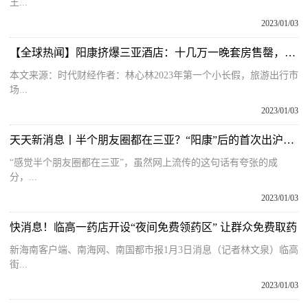
王...
2023/01/03
【全球热闻】阳康挤爆三亚酒店：十几万一晚套房售罄，300元/天招不到临时清洁工
本文来源：时代财经作者：林心林2023年第一个小长假，旅游出行市
场...
2023/01/03
天天新消息丨半个朋友圈都在三亚？“阳康”后的首次出沪旅行，他们最大的感受是“顺畅”
“感觉半个朋友圈都在三亚”，虽然网上流传的这句话有夸张的成
分，...
2023/01/03
快消息！临高一药店开设“夜间免费领药区” 让群众免费取药
新海南客户端、南海网、南国都市报1月3日消息（记者林文泉）临高
街...
2023/01/03