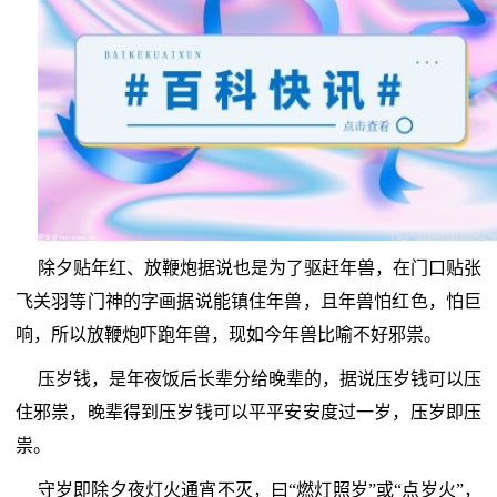
除夕贴年红、放鞭炮据说也是为了驱赶年兽，在门口贴张
飞关羽等门神的字画据说能镇住年兽，且年兽怕红色，怕巨
响，所以放鞭炮吓跑年兽，现如今年兽比喻不好邪祟。
压岁钱，是年夜饭后长辈分给晚辈的，据说压岁钱可以压
住邪祟，晚辈得到压岁钱可以平平安安度过一岁，压岁即压
祟。
守岁即除夕夜灯火通宵不灭，曰“燃灯照岁”或“点岁火”，