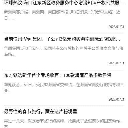
环球热议:海口江东新区政务服务中心增设知识产权公共服务窗口
新海南客户端、南海网、南国都市报1月3日消息（记者李文韬）近
日，...
2023/01/03
当前快讯:华闻集团：子公司3亿元购买海南洲际酒店B座大厦部分房产
华闻集团1月3日公告，公司持有55%股权的控股子公司海南文旅与海
岛临...
2023/01/03
东方甄选新年首个专场收官：100款海南产品多数售罄
36氪获悉，近日，受民盟海南省委邀请，在海南省商务厅的指导和三
亚...
2023/01/03
最野性的春节旅行，藏在这片秘境里
再过十几天，就是春节旅行的高峰，抢票成了放假前夕的固定动作，
有...